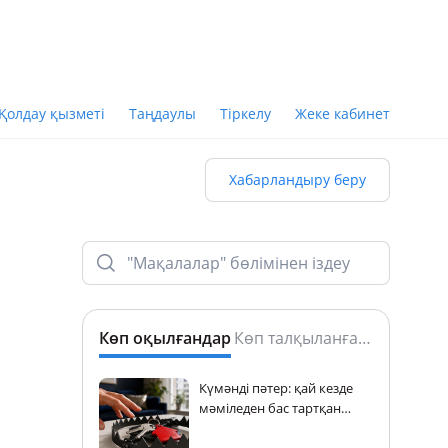
Қолдау қызметі
Таңдаулы
Тіркелу
Жеке кабинет
Хабарландыру беру
Көп оқылғандар
Көп талқыланғандар
Күмәнді пәтер: қай кезде
мәміледен бас тартқан
дұрыс