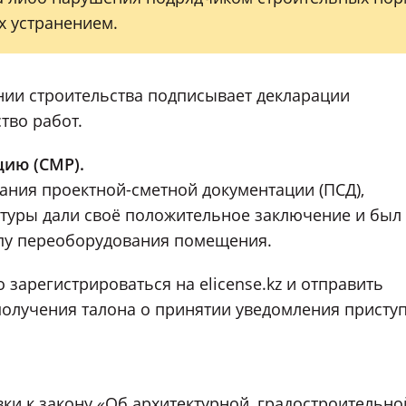
х устранением.
нии строительства подписывает декларации
тво работ.
цию (СМР).
вания проектной-сметной документации (ПСД),
ктуры дали своё положительное заключение и был
апу переоборудования помещения.
зарегистрироваться на elicense.kz и отправить
получения талона о принятии уведомления присту
авки к закону «Об архитектурной, градостроительно