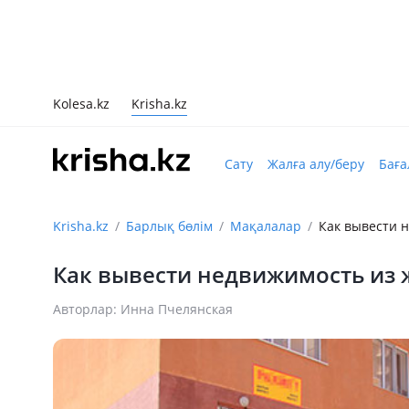
Kolesa.kz
Krisha.kz
Сату
Жалға алу/беру
Баға
Krisha.kz
Барлық бөлім
Мақалалар
Как вывести 
Как вывести недвижимость из 
Авторлар: Инна Пчелянская