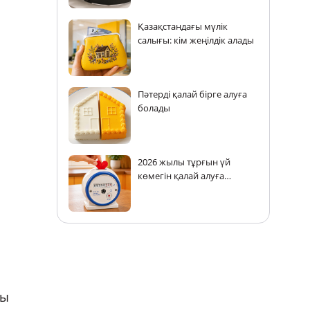
Қазақстандағы мүлік
салығы: кім жеңілдік алады
Пәтерді қалай бірге алуға
болады
2026 жылы тұрғын үй
көмегін қалай алуға
болады: не өзгерді
бы