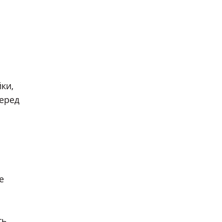
ки,
еред
е
ть