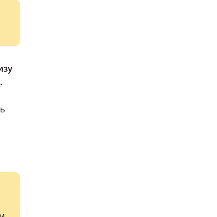
изу
.
ть
рм