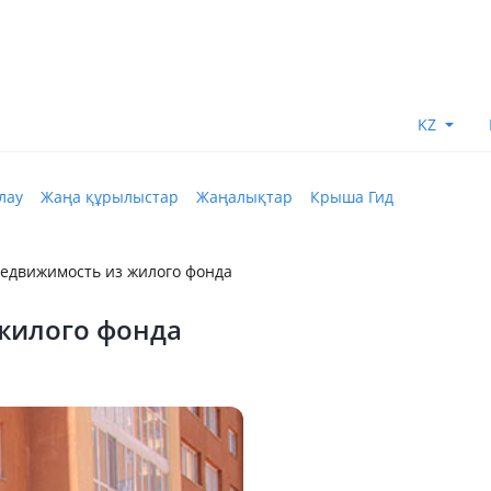
KZ
лау
Жаңа құрылыстар
Жаңалықтар
Крыша Гид
недвижимость из жилого фонда
жилого фонда