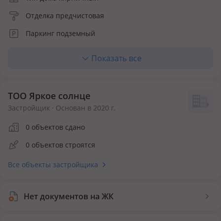
Отделка предчистовая
Паркинг подземный
Отопление автономное
Показать все
Кухня полноценная
Материалы фасада облицовочный кирпич
ТОО Яркое солнце
Количество квартир 58
Застройщик · Основан в 2020 г.
Инфраструктура внутри ЖК
0 объектов сдано
0 объектов строятся
Детская площадка
Все объекты застройщика
Нет документов на ЖК