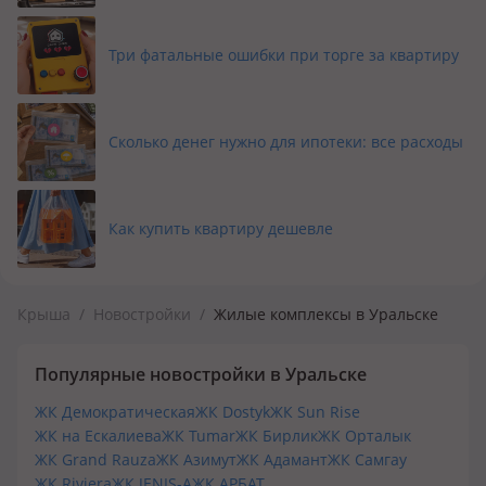
Три фатальные ошибки при торге за квартиру
Сколько денег нужно для ипотеки: все расходы
Как купить квартиру дешевле
Крыша
/
Новостройки
/
Жилые комплексы в Уральске
Популярные новостройки в Уральске
ЖК Демократическая
ЖК Dostyk
ЖК Sun Rise
ЖК на Ескалиева
ЖК Tumar
ЖК Бирлик
ЖК Орталык
ЖК Grand Rauza
ЖК Азимут
ЖК Адамант
ЖК Самгау
ЖК Riviera
ЖК JENIS-A
ЖК АРБАТ