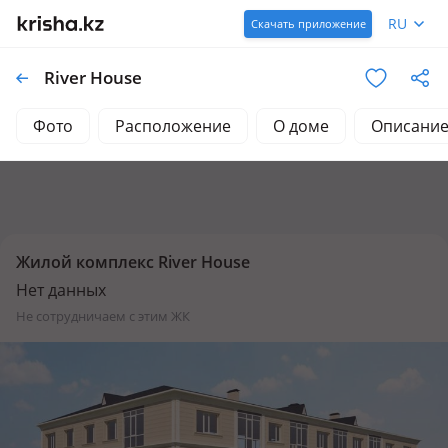
RU
Скачать приложение
River House
Фото
Расположение
О доме
Описани
Жилой комплекс River House
Нет данных
не сотрудничаем с этим ЖК