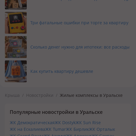
Три фатальные ошибки при торге за квартиру
Сколько денег нужно для ипотеки: все расходы
Как купить квартиру дешевле
Крыша
/
Новостройки
/
Жилые комплексы в Уральске
Популярные новостройки в Уральске
ЖК Демократическая
ЖК Dostyk
ЖК Sun Rise
ЖК на Ескалиева
ЖК Tumar
ЖК Бирлик
ЖК Орталык
ЖК Grand Rauza
ЖК Азимут
ЖК Адамант
ЖК Самгау