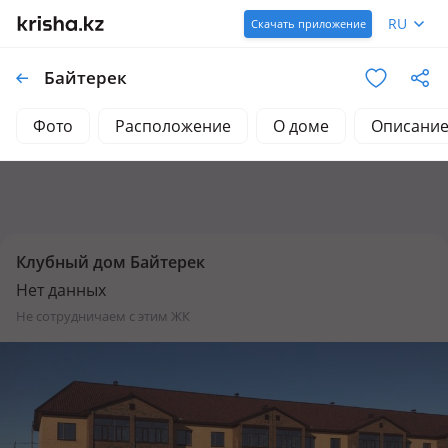
RU
Скачать приложение
Байтерек
Фото
Расположение
О доме
Описани
Клубный дом Байтерек
Нет данных
не сотрудничаем с этим ЖК