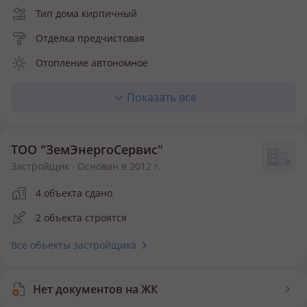
Тип дома кирпичный
Отделка предчистовая
Отопление автономное
Кухня полноценная
Показать все
Материалы фасада декоративная штукатурка
Количество квартир 20
ТОО "ЗемЭнергоСервис"
Инфраструктура внутри ЖК
Застройщик · Основан в 2012 г.
4 объекта сдано
Детская площадка
Спортивная площадка
2 объекта строятся
Безопасность
Все объекты застройщика
Видеонаблюдение
Пропускная система
Нет документов на ЖК