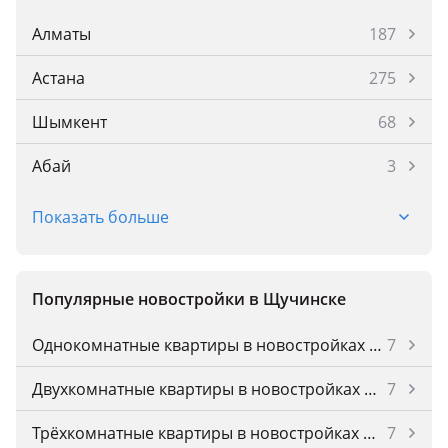
Алматы
187
Астана
275
Шымкент
68
Абай
3
Аксай
2
Показать больше
Аксу
1
Актау
77
Популярные новостройки в Щучинске
Актобе
48
Однокомнатные квартиры в новостройках Щучинска
7
Атырау
44
Двухкомнатные квартиры в новостройках Щучинска
7
Бельбулак (Мичурино)
1
Трёхкомнатные квартиры в новостройках Щучинска
7