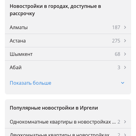
Новостройки в городах, доступные в
рассрочку
Алматы
187
Астана
275
Шымкент
68
Абай
3
Аксай
2
Показать больше
Аксу
1
Актау
77
Популярные новостройки в Иргели
Актобе
48
Однокомнатные квартиры в новостройках Иргелей
2
Атырау
44
Двухкомнатные квартиры в новостройках Иргелей
2