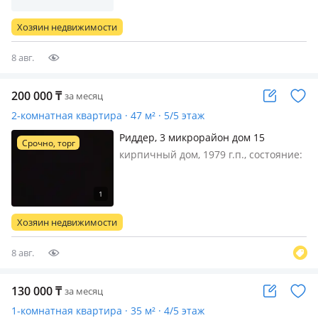
ножкам было удобно и тепло, стирка
и влажная уборка включены 1раз в
Хозяин недвижимости
неделю, командировочным
документ…
8 авг.
200 000
₸
за месяц
2-комнатная квартира · 47 м² · 5/5 этаж
Риддер, 3 микрорайон дом 15
Срочно, торг
кирпичный дом, 1979 г.п., состояние:
свежий ремонт, жил. площадь 47 м²,
кухня 7 м², потолки 2.5м., санузел
раздельный, телефон: отдельный,
интернет проводной, меблирована
Хозяин недвижимости
полностью, Срочно сдам…
8 авг.
130 000
₸
за месяц
1-комнатная квартира · 35 м² · 4/5 этаж