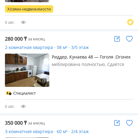
готова к проживанию. На кухне
Хозяин недвижимости
установлен теплый пол, что дела…
6 авг.
280 000
₸
за месяц
2-комнатная квартира · 38 м² · 3/5 этаж
Риддер, Кунаева 48 — Гоголя .Огонек
рынок. центр .Арбат
меблирована полностью, Сдаётся
квартира для проживания до 4
человек. В квартире есть всё
необходимое для комфортной жизни:
мебель, бытовая техника, посуда,
Специалист
постельные принадлежности, Wi-Fi.
Д…
6 авг.
350 000
₸
за месяц
3-комнатная квартира · 60 м² · 2/4 этаж