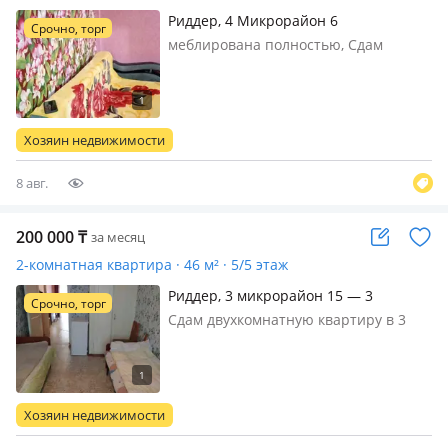
Риддер, 4 Микрорайон 6
Срочно, торг
меблирована полностью, Сдам
однокомнатную квартиру на долгий
срок меблированную абсолютно всё
есть можно семейной паре или
руководству все вопросы по
Хозяин недвижимости
телефону делаю документы спальных
мест 3 места…
8 авг.
200 000
₸
за месяц
2-комнатная квартира · 46 м² · 5/5 этаж
Риддер, 3 микрорайон 15 — 3
Срочно, торг
микрорайон
Сдам двухкомнатную квартиру в 3
микрорайоне посуточно либо
командировочным 7 спальных мест
все вопросы по телефону
Хозяин недвижимости