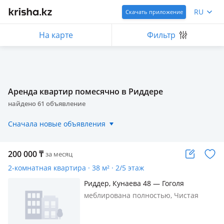
RU
Скачать приложение
На карте
Фильтр
Аренда квартир помесячно в Риддере
найдено
61
объявление
Сначала новые объявления
200 000
₸
за месяц
2-комнатная квартира · 38 м² · 2/5 этаж
Риддер, Кунаева 48 — Гоголя
меблирована полностью, Чистая
ухоженная квартира после ремонта,
везде постелин ковролин, что бы