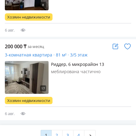
шесть человек для командировочных
документы стирка уборка раз в
неделю включены для жизни есть
Хозяин недвижимости
полностью всё необходимое рядом
находится…
6 авг.
200 000
₸
за месяц
3-комнатная квартира · 81 м² · 3/5 этаж
Риддер, 6 микрорайон 13
меблирована частично
Хозяин недвижимости
6 авг.
1
2
3
4