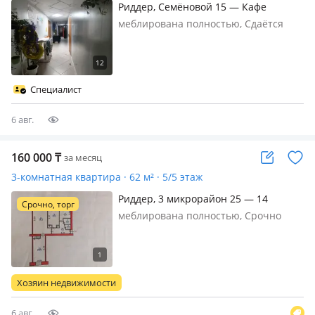
Риддер, Семёновой 15 — Кафе
Петушок
меблирована полностью, Сдаётся
просторная квартира на 6 человек —
чистая, ухоженная, с новым
ремонтом и новой мебелью
Идеально подходит для
Специалист
командировочных и гостей города.
Новые кровати, новые подуш…
6 авг.
160 000
₸
за месяц
3-комнатная квартира · 62 м² · 5/5 этаж
Риддер, 3 микрорайон 25 — 14
Срочно, торг
школа,Огонёк
меблирована полностью, Срочно
Сдам квартиру возле Огонька на
Длительное время!Можно
Командировочным. Спальных мест 6,
в квартире не курят, есть балкон!С
Хозяин недвижимости
мебелью. Звоните,
Пишите!160'000+свет!
6 авг.