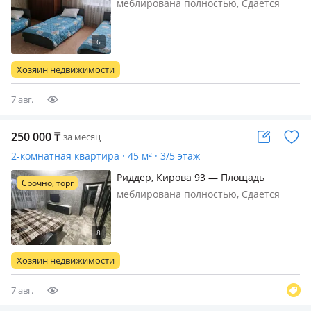
меблирована полностью, Сдается
2ух. комнатная квартира. Готовая к
проживанию. Имеется всё
необходимое. Цена включает
размещение до 6 человек
Хозяин недвижимости
Оформление документов
командировочным, при
7 авг.
необходимос…
250 000
₸
за месяц
2-комнатная квартира · 45 м² · 3/5 этаж
Риддер, Кирова 93 — Площадь
Срочно, торг
меблирована полностью, Сдается
чистая уютная квартира, ранее не
сдавалась, для руководства,
командировочным документы, в
центре города, рядом банки,
Хозяин недвижимости
магазины, спорт зал, кружки, бильярд
и т д убор…
7 авг.