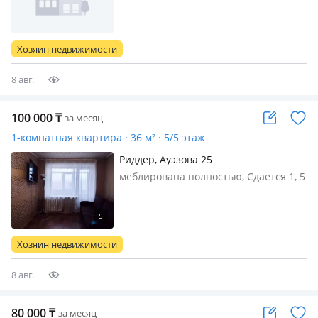
комнатная квартира на длительный
срок. Квартира светлая, ухоженная, с
аккуратным ремонтом и всем
Хозяин недвижимости
необходимым для комфортного
проживания. Рай…
8 авг.
100 000
₸
за месяц
1-комнатная квартира · 36 м² · 5/5 этаж
Риддер, Ауэзова 25
меблирована полностью, Сдается 1, 5
на длительный срок, с 12 августа.
Если возможность подключить
интернет. Светлая, теплая, без
животных.100000+коммунальные
Хозяин недвижимости
8 авг.
80 000
₸
за месяц