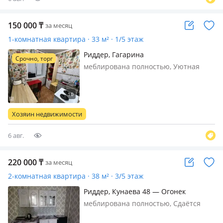
150 000
₸
за месяц
1-комнатная квартира · 33 м² · 1/5 этаж
Риддер, Гагарина
Срочно, торг
меблирована полностью, Уютная
квартира в центре Риддера — для
пары или командировочных! сдаётся
посуточно за 10 000 ₸/сутки или на
месяц за 150 000 ₸. Светлая и чистая
Хозяин недвижимости
1-комнатная квартира в само…
6 авг.
220 000
₸
за месяц
2-комнатная квартира · 38 м² · 3/5 этаж
Риддер, Кунаева 48 — Огонек
меблирована полностью, Сдаётся
чистая комфортная квартира на