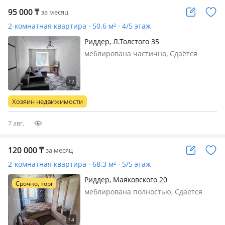
95 000
₸
за месяц
2-комнатная квартира · 50.6 м² · 4/5 этаж
Риддер, Л.Толстого 35
меблирована частично, Сдаётся
квартира на 7-м микрорайоне. 4 этаж
из 5. Частично меблированная.
Квартира не угловая, расположена в
середине дома, солнечная сторона —
Хозяин недвижимости
очень тёплая. Средний ремонт…
7 авг.
120 000
₸
за месяц
2-комнатная квартира · 68.3 м² · 5/5 этаж
Риддер, Маяковского 20
Срочно, торг
меблирована полностью, Сдается
уютная квартира на длительный
срок. 📍 Район: 6-й район Квартира
чистая, светлая и уютная, полностью