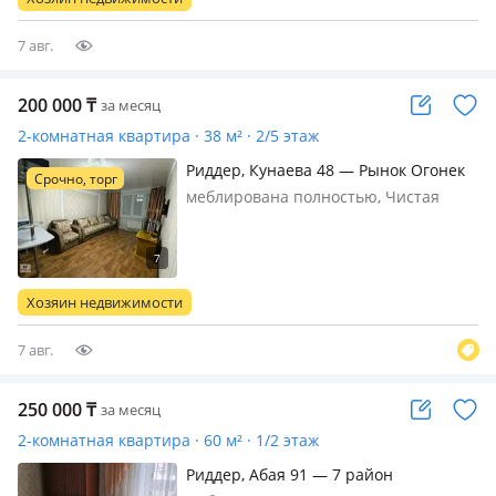
7 авг.
200 000
₸
за месяц
2-комнатная квартира · 38 м² · 2/5 этаж
Риддер, Кунаева 48 — Рынок Огонек
Срочно, торг
меблирована полностью, Чистая
уютная квартира для
командировочных (начальства)
строго для не курящих, есть всё
необходимое, чистое хлопковое
Хозяин недвижимости
бельё полотенце халат тапочки.
стирка, уборка, коммунальн…
7 авг.
250 000
₸
за месяц
2-комнатная квартира · 60 м² · 1/2 этаж
Риддер, Абая 91 — 7 район