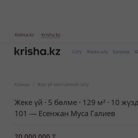
Kolesa.kz
Krisha.kz
Сату
Жалға алу
Бағалау
Ж
Крыша
Жер үй мен саяжай сату
/
Жеке үй · 5 бөлме · 129 м² · 10 ж
101 — Есенжан Муса Галиев
20 000 000
₸