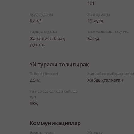
101
Асүй ауданы
Жер аумағы
8.4 м²
10 жүзд.
Үйдің жағдайы
Жер телімінің мақсаты
Жаңа емес, бірақ
Басқа
ұқыпты
Үй туралы толығырақ
Төбенің биіктігі
Жиһазбен жабдықталған
2.5 м
Жабдықталмаған
Үй немесе саяжай кепілде
тұр
Жоқ
Коммуникациялар
Электр қуаты
Жылыту