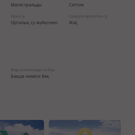
Магистральды
Септик
Ауыз су
Суаруға арналған су
Орталық су жүйесінен
Жоқ
Жер учаскеңізде не бар
Бақша немесе бақ