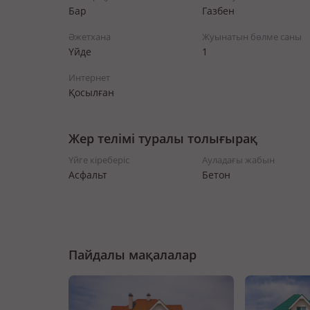
Бар
Газбен
Әжетхана
Жуынатын бөлме саны
Үйде
1
Интернет
Қосылған
Жер телімі туралы толығырақ
Үйге кіреберіс
Ауладағы жабын
Асфальт
Бетон
Пайдалы мақалалар