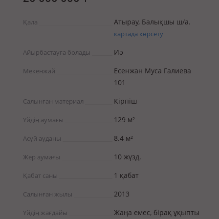
Атырау, Балықшы ш/а.
Қала
картада көрсету
Иә
Айырбастауға болады
Есенжан Муса Галиева
Мекенжай
101
Кірпіш
Салынған материал
129 м²
Үйдің аумағы
8.4 м²
Асүй ауданы
10 жүзд.
Жер аумағы
1 қабат
Қабат саны
2013
Салынған жылы
Жаңа емес, бірақ ұқыпты
Үйдің жағдайы