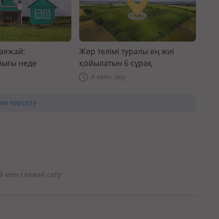
саяжай:
Жер телімі туралы ең жиі
ығы неде
қойылатын 6 сұрақ
у
4 мин. оқу
рін көрсету
й мен саяжай сату