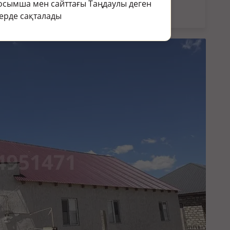
кін.
осымша мен сайттағы Таңдаулы деген
раңыз:
Жер үй мен саяжай сату в пгт Балыкши
ерде сақталады