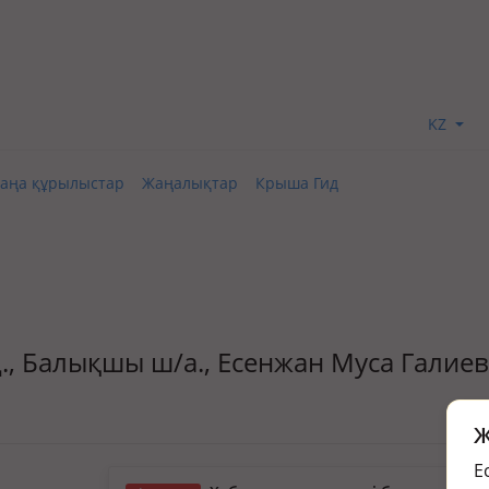
KZ
аңа құрылыстар
Жаңалықтар
Крыша Гид
үзд., Балықшы ш/а., Есенжан Муса Галие
Ж
Е