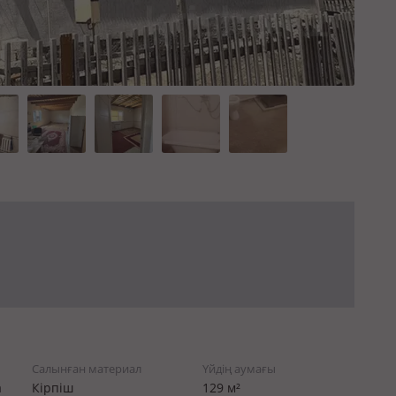
Салынған материал
Үйдің аумағы
а
Кірпіш
129 м²