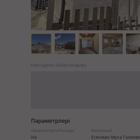
Картадағы хабарландыру
Параметрлері
Айырбастауға болады
Мекенжай
Иә
Есенжан Муса Галиев