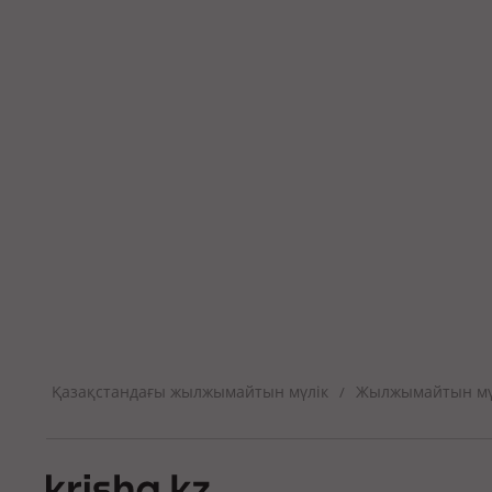
Қазақстандағы жылжымайтын мүлік
Жылжымайтын мүл
/