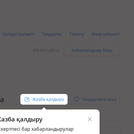
Қолдау қызметі
Таңдаулы
Тіркелу
Жеке кабинет
Хабарландыру беру
529 447 сайтта
ва
Жазба қалдыру
Таңдаулыға қосу
азба қалдыру
скертпесі бар хабарландырулар