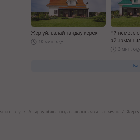
Жер үй: қалай таңдау керек
Үй немесе 
айырмашыл
10 мин. оқу
3 мин. оқ
Бә
ікті сату
Атырау облысында - жылжымайтын мүлік
Жер ү
/
/