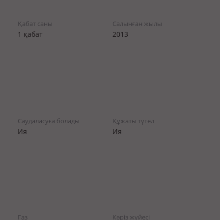
Қабат саны
Салынған жылы
1 қабат
2013
Саудаласуға болады
Құжаты түгел
Ия
Ия
Газ
Кәріз жүйесі