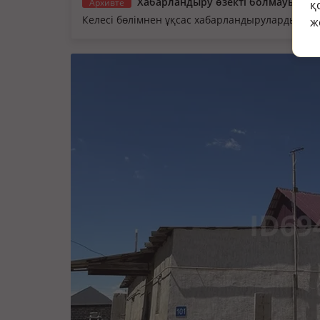
Хабарландыру өзекті болмауы мүм
Архивте
қ
Келесі бөлімнен ұқсас хабарландыруларды қа
ж