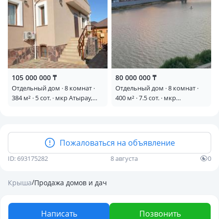
берегу реки
105 000 000 ₸
80 000 000 ₸
Отдельный дом · 8 комнат ·
Отдельный дом · 8 комнат ·
384 м² · 5 сот. · мкр Атырау,
400 м² · 7.5 сот. · мкр
Байконыр 11 — ЖК Жасмин
Центральный, Мамекулы 123
— Майлина
Пожаловаться на объявление
ID: 693175282
8 августа
0
/
Крыша
Продажа домов и дач
Написать
Позвонить