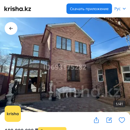
Рус
Скачать приложение
1
/
41