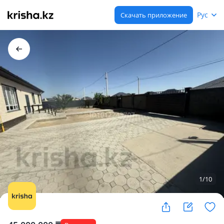
Рус
Скачать приложение
1
/
10