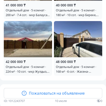
41 000 000 ₸
40 000 000 ₸
Отдельный дом · 5 комнат ·
Отдельный дом · 5 комнат ·
200 м² · 7.4 сот. · мкр Балауса,
180 м² · 10 сот. · мкр Береке,
Ержан Рахметкалиева 39/6 —
Аманат 4
Жолдың бойында
42 000 000 ₸
48 000 000 ₸
Отдельный дом · 5 комнат ·
Отдельный дом · 5 комнат ·
224 м² · 10 сот. · мкр Жулдыз,
168 м² · 6 сот. · Жасена-
Кажел Сариев 81
Садыкова 53 — Гимназия
Пожаловаться на объявление
ID: 1012243707
10 июля
0