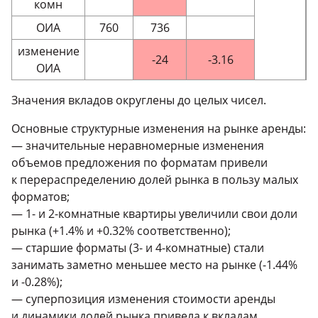
комн
ОИА
760
736
изменение
-24
-3.16
ОИА
Значения вкладов округлены до целых чисел.
Основные структурные изменения на рынке аренды:
— значительные неравномерные изменения
объемов предложения по форматам привели
к перераспределению долей рынка в пользу малых
форматов;
—
1-
и
2-комнатные
квартиры увеличили свои доли
рынка (+1.4% и +0.32% соответственно);
— старшие форматы (
3-
и
4-комнатные
) стали
занимать заметно меньшее место на рынке (-1.44%
и -0.28%);
— суперпозиция изменения стоимости аренды
и динамики долей рынка привела к вкладам