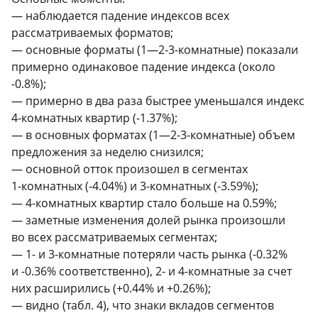
— наблюдается падение индексов всех
рассматриваемых форматов;
— основные форматы (
1—2
-
3-комнатные
) показали
примерно одинаковое падение индекса (около
-0.8%);
— примерно в два раза быстрее уменьшался индекс
4-комнатных
квартир (-1.37%);
— в основных форматах (
1—2
-
3-комнатные
) объем
предложения за неделю снизился;
— основной отток произошел в сегментах
1-комнатных
(-4.04%) и
3-комнатных
(-3.59%);
—
4-комнатных
квартир стало больше на 0.59%;
— заметные изменения долей рынка произошли
во всех рассматриваемых сегментах;
—
1-
и
3-комнатные
потеряли часть рынка (-0.32%
и -0.36% соответственно),
2-
и
4-комнатные
за счет
них расширились (+0.44% и +0.26%);
— видно (табл. 4), что знаки вкладов сегментов