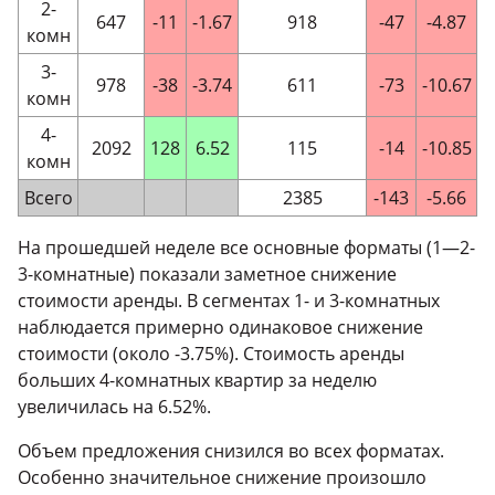
2-
647
-11
-1.67
918
-47
-4.87
комн
3-
978
-38
-3.74
611
-73
-10.67
комн
4-
2092
128
6.52
115
-14
-10.85
комн
Всего
2385
-143
-5.66
На прошедшей неделе все основные форматы (
1—2
-
3-комнатные
) показали заметное снижение
стоимости аренды. В сегментах
1-
и
3-комнатных
наблюдается примерно одинаковое снижение
стоимости (около -3.75%). Стоимость аренды
больших
4-комнатных
квартир за неделю
увеличилась на 6.52%.
Объем предложения снизился во всех форматах.
Особенно значительное снижение произошло