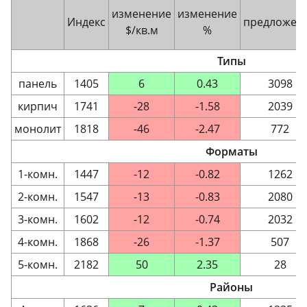
изменение
изменение
Индекс
предложен
$/кв.м
%
Типы
панель
1405
6
0.43
3098
кирпич
1741
-28
-1.58
2039
монолит
1818
-46
-2.47
772
Форматы
1-комн.
1447
-12
-0.82
1262
2-комн.
1547
-13
-0.83
2080
3-комн.
1602
-12
-0.74
2032
4-комн.
1868
-26
-1.37
507
5-комн.
2182
50
2.35
28
Районы