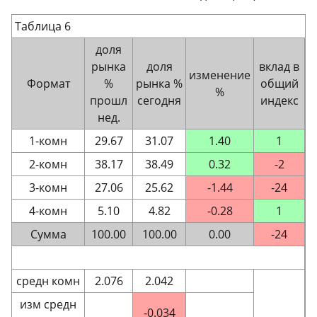
Таблица 6
доля
рынка
доля
вклад в
изменение
Формат
%
рынка %
общий
%
прошл
сегодня
индекс
нед.
1-комн
29.67
31.07
1.40
1
2-комн
38.17
38.49
0.32
-2
3-комн
27.06
25.62
-1.44
-24
4-комн
5.10
4.82
-0.28
1
Сумма
100.00
100.00
0.00
-24
средн комн
2.076
2.042
изм средн
-0.034