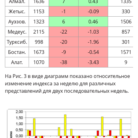
Алмал.
1636
7
0.43
1335
Жетыс.
1153
-1
-0.09
330
Ауэзов.
1323
6
0.46
1506
Медеус.
2115
-22
-1.03
857
Турксиб.
998
-20
-1.96
301
Бостан.
1673
-9
-0.54
1571
Алат.
1070
-38
-3.43
9
На Рис. 3 в виде диаграмм показано относительное
изменение индекса за неделю для различных
представлений для двух последовательных недель.