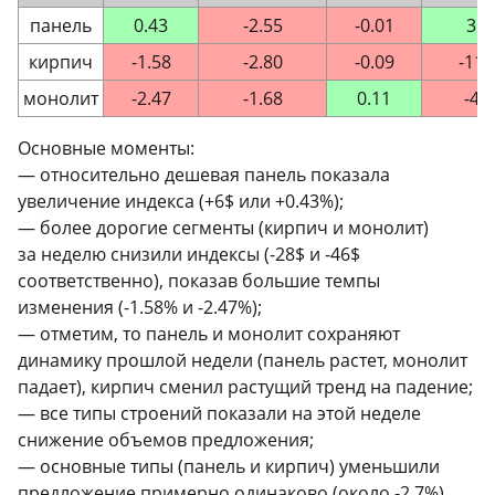
панель
0.43
-2.55
-0.01
3
кирпич
-1.58
-2.80
-0.09
-11
монолит
-2.47
-1.68
0.11
-4
Основные моменты:
— относительно дешевая панель показала
увеличение индекса (+6$ или +0.43%);
— более дорогие сегменты (кирпич и монолит)
за неделю снизили индексы (-28$ и -46$
соответственно), показав большие темпы
изменения (-1.58% и -2.47%);
— отметим, то панель и монолит сохраняют
динамику прошлой недели (панель растет, монолит
падает), кирпич сменил растущий тренд на падение;
— все типы строений показали на этой неделе
снижение объемов предложения;
— основные типы (панель и кирпич) уменьшили
предложение примерно одинаково (около -2.7%),