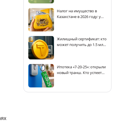
Налог на имущество в
Казахстане в 2026 году: у
кого есть льготы
Жилищный сертификат: кто
может получить до 1.5 млн
тенге на покупку жилья в
Казахстане
Ипотека «7-20-25»: открыли
новый транш. Кто успеет
получить кредит
аях