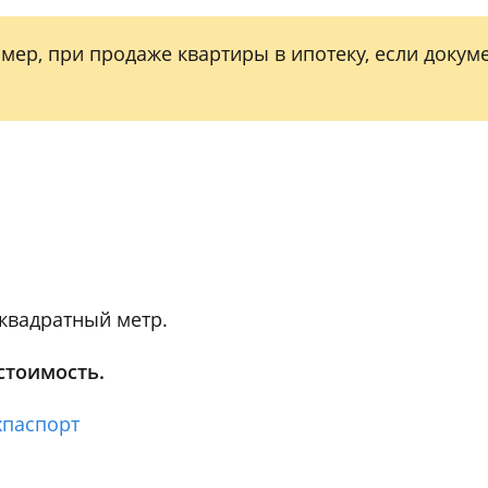
мер, при продаже квартиры в ипотеку, если докум
квадратный метр.
стоимость.
хпаспорт