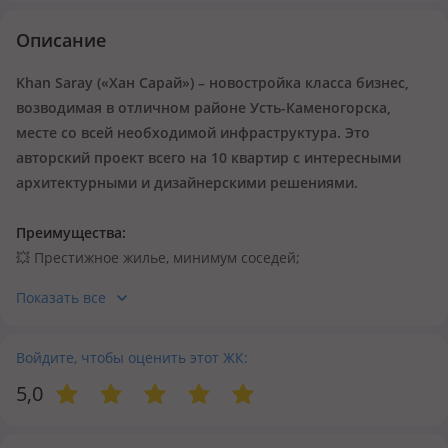
Описание
Khan Saray («Хан Сарай») – новостройка класса бизнес,
возводимая в отличном районе Усть-Каменогорска,
месте со всей необходимой инфраструктура. Это
авторский проект всего на 10 квартир с интересными
архитектурными и дизайнерскими решениями.
Преимущества:
💥
Престижное жилье, минимум соседей;
💥
Очень большие квартиры;
Показать все
💥
Одна из спален – в формате «мастер-бедрум»;
💥
Летняя открытая терраса на крыше;
💥
Войдите, чтобы оценить этот ЖК:
Полный набор опций для безопасного проживания;
💥
Развитый район города.
5,0
Локация