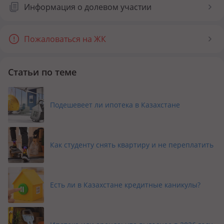
Клубный дом «Хан Сарай» расположен по адресу ул.
Информация о долевом участии
Крылова, 114. Это тихий и спокойный район,
прилегающий к набережной Ульбы. Ориентир – мост
Пожаловаться на ЖК
через реку.
Инфраструктура района
Статьи по теме
Поблизости от КД Khan Saray находятся школа и
поликлиника. Чуть поодаль – все остальные нужные
инфраструктурные объекты:
Подешевеет ли ипотека в Казахстане
аптеки, несколько медицинских учреждений;
маникюрные салоны, парикмахерские и другие
заведения для поддержания красоты;
Как студенту снять квартиру и не переплатить
продуктовые и другие магазины, от мелких лавок до
больших супермаркетов;
торгово-развлекательные комплексы;
Есть ли в Казахстане кредитные каникулы?
детский сад.
Работает множество предприятий по организации
общественного питания: кафе, рестораны, пиццерии,