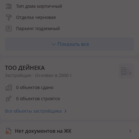
Тип дома кирпичный
Отделка черновая
Паркинг подземный
Лифт грузопассажирский
Показать все
Отопление центральное
Кухня полноценная
ТОО ДЕЙНЕКА
Материалы фасада травертин
Застройщик · Основан в 2000 г.
Количество квартир 10
0 объектов сдано
Инфраструктура внутри ЖК
0 объектов строятся
Детская площадка
Спортивная площадка
Все объекты застройщика
Безопасность
Нет документов на ЖК
Видеонаблюдение