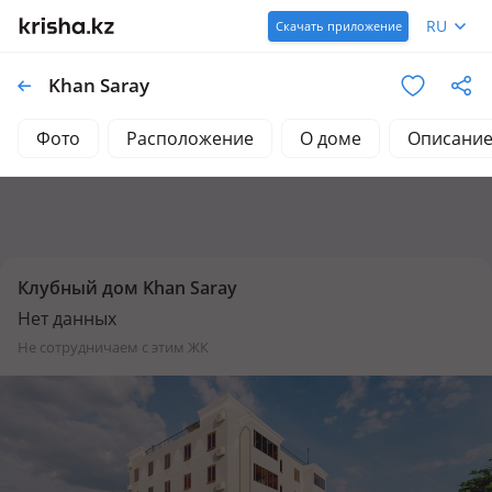
RU
Скачать приложение
Khan Saray
Фото
Расположение
О доме
Описани
Клубный дом Khan Saray
Нет данных
не сотрудничаем с этим ЖК