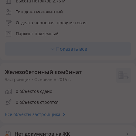
Высота потолков 2.75 м
Тип дома монолитный
Отделка черновая, предчистовая
Паркинг подземный
Лифт грузопассажирский
Показать все
Отопление центральное
Кухня полноценная
Железобетонный комбинат
Количество квартир 74
Застройщик · Основан в 2015 г.
Инфраструктура внутри ЖК
0 объектов сдано
0 объектов строятся
Детская площадка
Спортивная площадка
Все объекты застройщика
Безопасность
Видеонаблюдение
Нет документов на ЖК