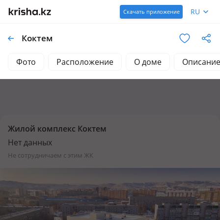
RU
Скачать приложение
Коктем
Фото
Расположение
О доме
Описани
Жилой комплекс Коктем
Нет данных
не сотрудничаем с этим ЖК