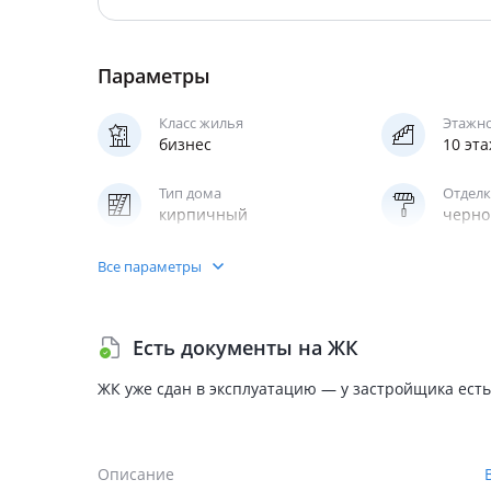
Параметры
Класс жилья
Этажн
бизнес
10 эт
Тип дома
Отделк
кирпичный
черно
Кухня
Парки
Все параметры
полноценная
подзе
Лифт
Есть документы на ЖК
грузопассажирский
ЖК уже сдан в эксплуатацию — у застройщика есть
Описание