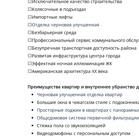
💥
Исключительное качество строительства
💥
Колясочные в подъездах
💥
Импортные лифты
💥
Отделка черновая улучшенная
💥
Безбарьерная среда
💥
Профессиональный сервис коммунального обсл
💥
Безупречная транспортная доступность района
💥
Развитая инфраструктура центра города
💥
Эффектная ночная иллюминация ЖК
💥
Американская архитектура XX века
Преимущества квартир и внутреннее убранство 
Черновая улучшенная отделка квартир
Большие окна в чикагском стиле с подоконник
Просторные лоджии в квартирах с панорамны
Общедомовая система первичной фильтрации
Стяжка пола со звукоизоляцией
Видеодомофоны с персональным доступом