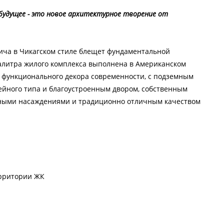
будущее - это новое архитектурное творение от
пича в Чикагском стиле блещет фундаментальной
алитра жилого комплекса выполнена в Американском
и функционального декора современности, с подземным
ейного типа и благоустроенным двором, собственным
еными насаждениями и традиционно отличным качеством
ерритории ЖК