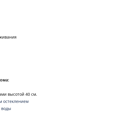
уживания
дома:
ами высотой 40 см.
м остеклением
 воды