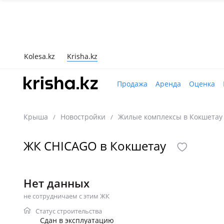
Kolesa.kz
Krisha.kz
Продажа
Аренда
Оценка
Крыша
Новостройки
Жилые комплексы в Кокшетау
/
/
ЖК CHICAGO в Кокшетау
Нет данных
не сотрудничаем с этим ЖК
Статус строительства
Сдан в эксплуатацию