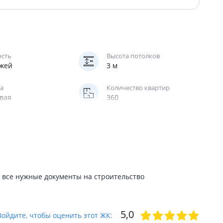
ость
Высота потолков
ажей
3 м
а
Количество квартир
вая
360
нг
Отопление
мный, надземный
центральное
 все нужные документы на строительство
5,0
Войдите, чтобы оценить этот ЖК: