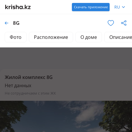
RU
Скачать приложение
8G
Фото
Расположение
О доме
Описани
Жилой комплекс 8G
Нет данных
не сотрудничаем с этим ЖК