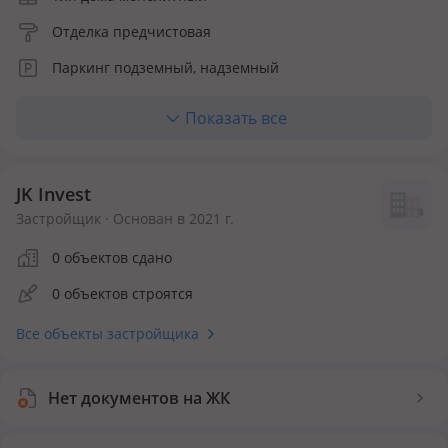
Отделка предчистовая
Паркинг подземный, надземный
Отопление центральное
Показать все
Кухня полноценная
Количество квартир 157
JK Invest
Инфраструктура внутри ЖК
Застройщик · Основан в 2021 г.
0 объектов сдано
Детская площадка
Спортивная площадка
Детский сад
0 объектов строятся
Безопасность
Все объекты застройщика
Видеонаблюдение
Нет документов на ЖК