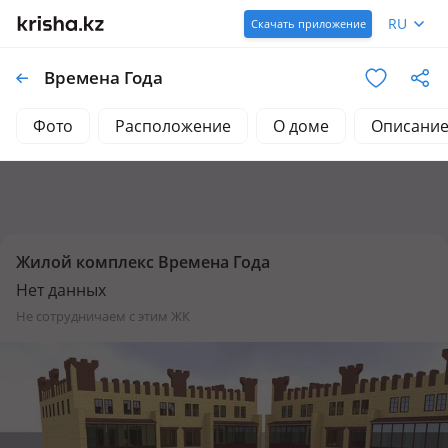
RU
Скачать приложение
Времена Года
Фото
Расположение
О доме
Описани
Жилой комплекс Времена Года
Нет данных
не сотрудничаем с этим ЖК