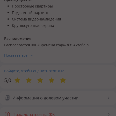
Просторные квартиры
Подземный паркинг
Система видеонаблюдения
Круглосуточная охрана
Расположение
Располагается ЖК «Времена года» в г. Актобе в
микрорайоне Батыс-2.
Показать все
Квартиры
Квартиры в ЖК предлагаются 1-4 комнатные, а также в
Войдите, чтобы оценить этот ЖК:
формате пентхаусов. Планировки очень просторные,
5,0
минимальный размер однокомнатной квартиры
составляет 52 кв. м, высота потолка 3.1 м. В квартирах
большие лоджии, внушительных размеров окна.
Информация о долевом участии
Благоустройство
Пожаловаться на ЖК