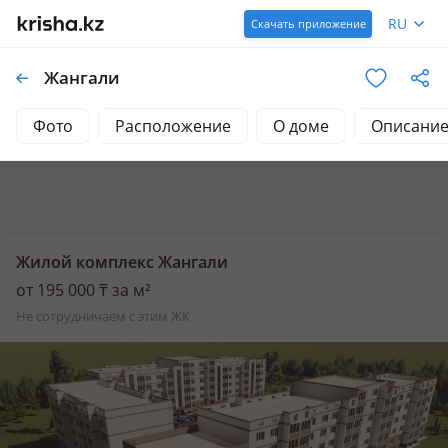
RU
Скачать приложение
Жангали
Фото
Расположение
О доме
Описани
Жилой комплекс Жангали
от 195 000 ₸ за м²
не сотрудничаем с этим ЖК