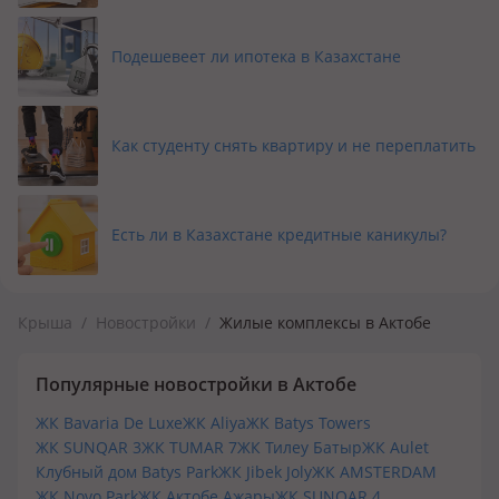
Подешевеет ли ипотека в Казахстане
Как студенту снять квартиру и не переплатить
Есть ли в Казахстане кредитные каникулы?
Крыша
/
Новостройки
/
Жилые комплексы в Актобе
Популярные новостройки в Актобе
ЖК Bavaria De Luxe
ЖК Aliya
ЖК Batys Towers
ЖК SUNQAR 3
ЖК TUMAR 7
ЖК Тилеу Батыр
ЖК Aulet
Клубный дом Batys Park
ЖК Jibek Joly
ЖК AMSTERDAM
ЖК Novo Park
ЖК Актобе Ажары
ЖК SUNQAR 4