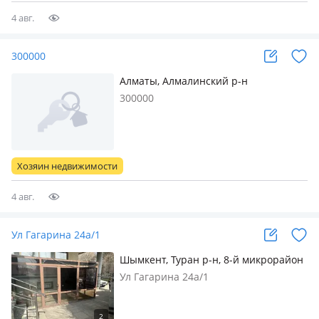
4 авг.
300000
Алматы, Алмалинский р-н
300000
Хозяин недвижимости
4 авг.
Ул Гагарина 24а/1
Шымкент, Туран р-н, 8-й микрорайон
— ул Гагарина 24а/1
Ул Гагарина 24а/1