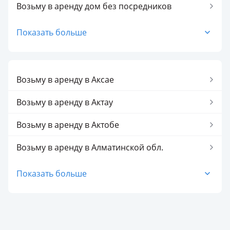
Возьму в аренду помещение
Возьму в аренду дом без посредников
Возьму в аренду участок
Возьму в аренду кафе без посредников
Показать больше
Возьму в аренду квартиру без посредников
Возьму в аренду магазин без посредников
Возьму в аренду в Аксае
Возьму в аренду офис без посредников
Возьму в аренду в Актау
Возьму в аренду пекарню без посредников
Возьму в аренду в Актобе
Возьму в аренду помещение без посредников
Возьму в аренду в Алматинской обл.
Возьму в аренду прочее без посредников
Возьму в аренду в Алматы
Показать больше
Возьму в аренду участок без посредников
Возьму в аренду в Астане
Возьму в аренду в Атырау