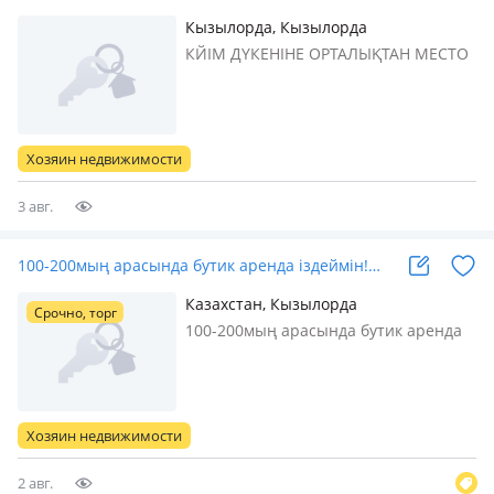
Кызылорда, Кызылорда
КЙІМ ДҮКЕНІНЕ ОРТАЛЫҚТАН МЕСТО
ҚАЖЕТ
Хозяин недвижимости
3 авг.
100-200мың арасында бутик аренда іздеймін!…
Казахстан, Кызылорда
Срочно, торг
100-200мың арасында бутик аренда
іздеймін! Жақсы жерде орналасқан.
Тек аренда ретинде. Сатып алу емес.
1 или 2ші этаждан
Хозяин недвижимости
2 авг.