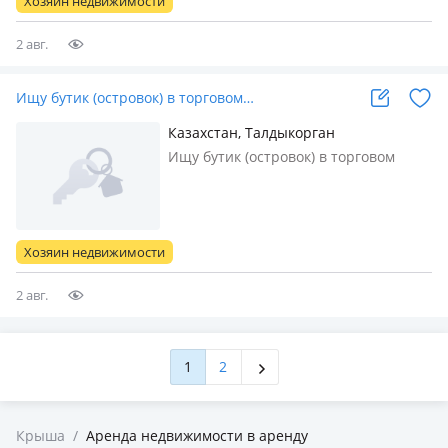
Хозяин недвижимости
2 авг.
Ищу бутик (островок) в торговом…
Казахстан, Талдыкорган
Ищу бутик (островок) в торговом
центре. Рассматриваю локации:
Евразия, Шаган, Карагаш, Кервен.
Интересует формат островка.
Бюджет на аренду: до 100 000 тенге в
Хозяин недвижимости
месяц. Срок аренды: долгосрочно.
Гото…
2 авг.
1
2
Крыша
/
Аренда недвижимости в аренду