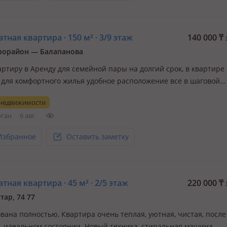
тная квартира · 150 м² · 3/9 этаж
140 000
₸
рорайон — Балапанова
артиру в Аренду для семейной пары на долгий срок, в квартире 
 для комфортного жилья удобное расположение все в шаговой
ости Я сама хозяйка! Риелторов прошу не беспокоить!
 недвижимости
рган
6 авг.
Избранное
Оставить заметку
тная квартира · 45 м² · 2/5 этаж
220 000
₸
тар, 74 77
вана полностью, Квартира очень теплая, уютная, чистая, после
, идеальном состоянии. Новый техника, стиральная машина,