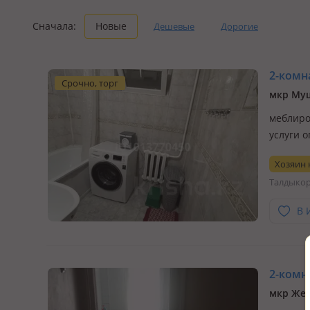
Сначала:
Новые
Дешевые
Дорогие
2-комна
Срочно, торг
мкр Му
меблиро
услуги 
Хозяин
Талдыко
В 
2-комна
мкр Жет