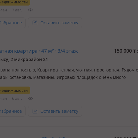
 недвижимости
имое для комфортного проживания. Кровать отсутствует. Стоим
рган
7 авг.
— 150 000…
Избранное
Оставить заметку
тная квартира · 47 м² · 3/4 этаж
150 000
₸
ысу, 2 микрорайон 21
вана полностью, Квартира теплая, уютная, просторная. Рядом 
парк, остановка, магазины. Игровых площадок очень много
 недвижимости
рган
6 авг.
Избранное
Оставить заметку