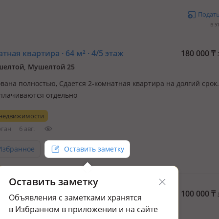
Подат
в э
тная квартира · 64 м² · 4/5 этаж
180 000
₸
шелтой, Мушелтой 25
вана полностью, Сдается 2-комнатная квартира на долгий срок.
оплачиваются отдельно
 недвижимости
рган
6 авг.
Избранное
Оставить заметку
Оставить заметку
тная квартира · 42 м² · 3/4 этаж
100 000
₸
Объявления с заметками хранятся
ысу, 2 микрорайон — Кольцо Уштобе
в Избранном в приложении и на сайте