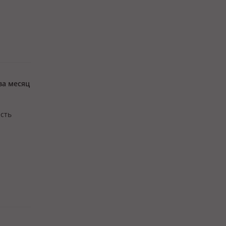
ость
за месяц
есть