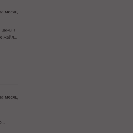
за месяц
» шағын
өте жайлы
әрі бар.
за месяц
я
о
 * все