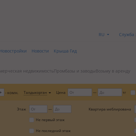
RU
Служба 
Новостройки
Новости
Крыша Гид
мерческая недвижимость
Промбазы и заводы
Возьму в аренду
+
Цена
Талдыкорган
тг
- комн.
Этаж
Квартира меблирована
Не первый этаж
Не последний этаж