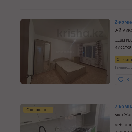
2-комна
9-й мик
Сдам кв
имеется
доступн
Хозяин
Талдыко
В 
2-комна
Срочно, торг
мкр Жас
меблиро
ремонта