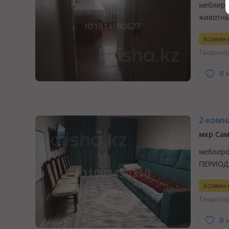
меблиро
животны
Хозяин
Талдыко
В 
2-комна
мкр Сам
меблир
ПЕРИОД❗
Вся мебе
Хозяин
отдельно
Талдыко
поликли
В 