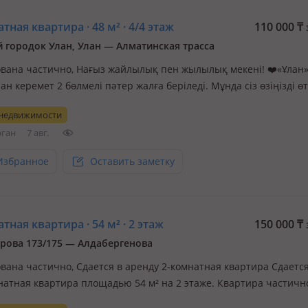
тная квартира · 48 м² · 4/4 этаж
110 000
₸
 городок Улан, Улан — Алматинская трасса
вана частично, Нағыз жайлылық пен жылылық мекені! ❤️«Ұлан
н керемет 2 бөлмелі пәтер жалға беріледі. Мұнда сіз өзіңізді 
з. Пәтер іші жарық, аурасы таза. Ішінде өмір сүруге қажеттінің б
 недвижимости
ретін қашықтықта: супермаркеттер, дәріханалар, кафелер м…
рган
7 авг.
Избранное
Оставить заметку
тная квартира · 54 м² · 2 этаж
150 000
₸
рова 173/175 — Алдабергенова
вана частично, Сдается в аренду 2-комнатная квартира Сдаетс
натная квартира площадью 54 м² на 2 этаже. Квартира частичн
ана. В наличии: * телевизор; * холодильник; * ванная комната;