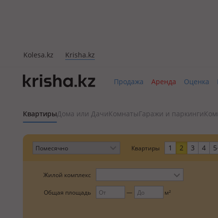
Kolesa.kz
Krisha.kz
Продажа
Аренда
Оценка
Квартиры
Дома или Дачи
Комнаты
Гаражи и паркинги
Ком
1
2
3
4
5
Квартиры
Жилой комплекс
Общая площадь
м²