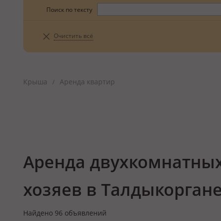
Поиск по тексту
Очистить всё
Крыша
Аренда квартир
/
Аренда двухкомнатных
хозяев в Талдыкорган
Найдено
96
объявлений