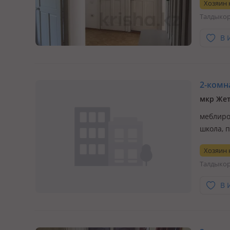
Хозяин
необход
Талдыко
аренды 
В 
2-комна
мкр Жет
меблиро
школа, 
Хозяин
Талдыко
В 