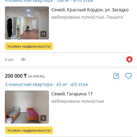
4-комнатная квартира · 104 м² · 6/10 этаж
Семей, Красный Кордон, ул. Засядко
112 — Возле тд Аркада тд Аргымак тд
меблирована полностью, Пишите
Казына ЦГБ Рынок
write to . Район рынка (центр). рядом
тд Аркада, тд Аргымак все в шаговой
доступности. соседи приятные,
семейные, нешумные. входная дверь
Хозяин недвижимости
бронированная. два балкона (о…
8 авг.
200 000
₸
за месяц
2-комнатная квартира · 43 м² · 4/5 этаж
Семей, Гагарина 17
меблирована полностью
Хозяин недвижимости