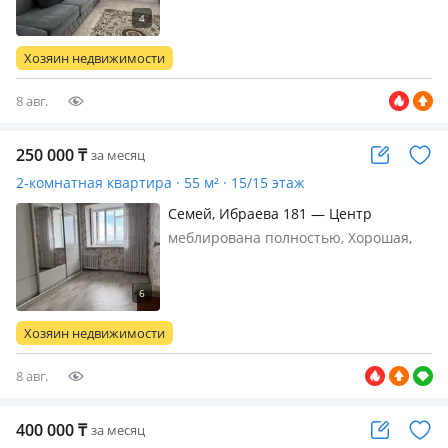
дом. Рядом школа, НИШ, северный
Квартира новая, свежий ремонт, вся
новая мебель под заказ была
Хозяин недвижимости
сделана, кух гарнитур, диван,
кровать. Вс…
8 авг.
250 000
₸
за месяц
2-комнатная квартира · 55 м² · 15/15 этаж
Семей, Ибраева 181 — Центр
меблирована полностью, Хорошая,
чистая, уютная квартира, ранее не
сдавалась. Все, что нужно для
комфортной жизни. Недалеко от мед
академии, диагностики
Хозяин недвижимости
8 авг.
400 000
₸
за месяц