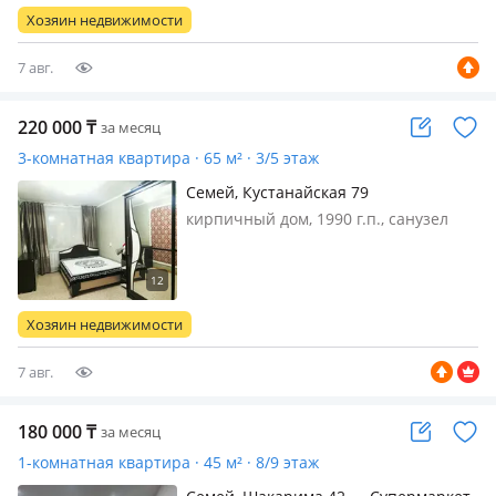
Хозяин недвижимости
7 авг.
220 000
₸
за месяц
3-комнатная квартира · 65 м² · 3/5 этаж
Семей, Кустанайская 79
кирпичный дом, 1990 г.п., санузел
раздельный, интернет оптика,
меблирована полностью, Дом По
новой дороге, напротив "Эйкос".
Рядом:стоянка, ЦОН, школы и тд. Дом
Хозяин недвижимости
очень теплый, горячая вода круглый
год…
7 авг.
180 000
₸
за месяц
1-комнатная квартира · 45 м² · 8/9 этаж