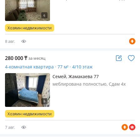
ұқыпты ұстайтын және жалдау
ақысын уақытылы төлейтін тұрақты,
жауапты адамдарға жалға беріледі.
Пәтерде жайлы тұруға барлық
Хозяин недвижимости
жағдай жасалған. Үйдің жанында
мектеп…
8 авг.
280 000
₸
за месяц
4-комнатная квартира · 77 м² · 4/10 этаж
Семей, Жамакаева 77
меблирована полностью, Сдам 4х
комнатную квартиру на длительный
срок, квартира расположена в
центре города, рядом с цгб и 1
роддом, рядом базар, автовокзал,
Хозяин недвижимости
школы, детские сады. Квартира
светла…
7 авг.