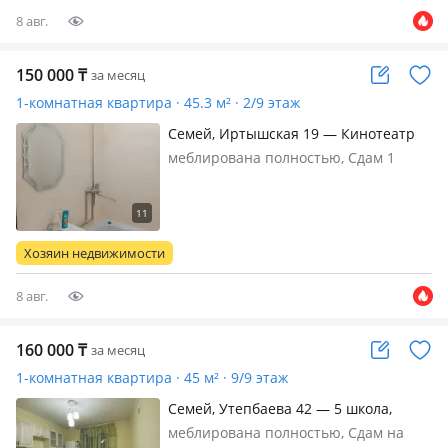
8 авг.
150 000
₸
за месяц
1-комнатная квартира · 45.3 м² · 2/9 этаж
Семей, Иртышская 19 — Кинотеатр
алем, возле остановки океан
меблирована полностью, Сдам 1
комнатную квартиру новой
планировки в кирпичном доме, 2017
года постройки, площадь 45, 30 кв. м,
этаж 2 из 9, квартира теплая,
Хозяин недвижимости
солнечная сторона, не угловая,
пластиковы…
8 авг.
160 000
₸
за месяц
1-комнатная квартира · 45 м² · 9/9 этаж
Семей, Утепбаева 42 — 5 школа,
магазин Адал, ясли-садик Айголек
меблирована полностью, Сдам на