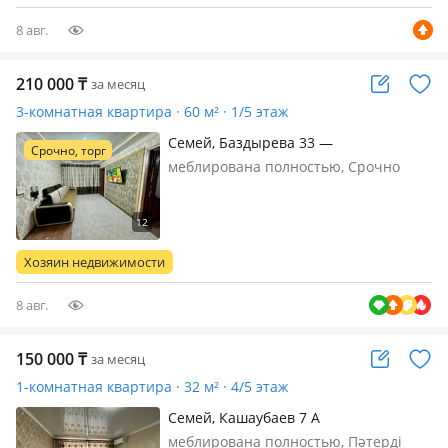
отопление
8 авг.
210 000
₸
за месяц
3-комнатная квартира · 60 м² · 1/5 этаж
Семей, Баздырева 33 —
Срочно, торг
Жанасемейская 33
меблирована полностью, Срочно
сдается 3 ком квартира 210тыс + ком,
услуги, 50 тыс депозит, депозит
возвращается, Кв находиться на
океане, рядом рынки, магазины,
Хозяин недвижимости
школа, садики, напротив 5
гимназия…
8 авг.
150 000
₸
за месяц
1-комнатная квартира · 32 м² · 4/5 этаж
Семей, Кашаубаев 7 А
меблирована полностью, Пәтерді