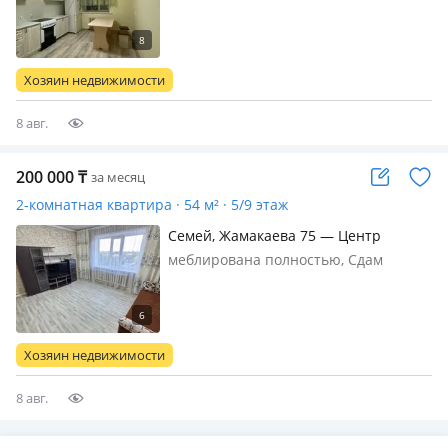
длительный срок 1 комн. кв. с
хорошим расположением. Рядом
находятся школы, садики, магазины,
базар, супермаркет, недалеко
Хозяин недвижимости
кинотеатр, площадь М. Ауэзова.
Квар…
8 авг.
200 000
₸
за месяц
2-комнатная квартира · 54 м² · 5/9 этаж
Семей, Жамакаева 75 — Центр
меблирована полностью, Сдам
уютную 2-комнатную квартиру на 5
этаже 9-этажного дома. Квартира не
угловая, очень теплая зимой и
комфортная летом. Закрытый двор;
Хозяин недвижимости
Видеонаблюдение; Круглосуточно
работающ…
8 авг.