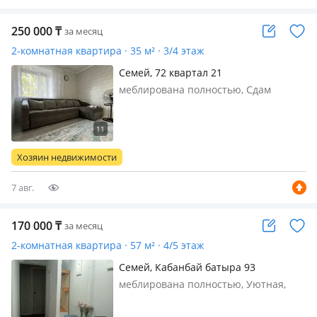
250 000
₸
за месяц
2-комнатная квартира · 35 м² · 3/4 этаж
Семей, 72 квартал 21
меблирована полностью, Сдам
евродвушку на длительный срок,
квартира находится на 72 квартале,
развитая инфраструктура, все
необходимое для проживания
Хозяин недвижимости
имеется, 250 000 тг (ком. Услуга
внутри, кром…
7 авг.
170 000
₸
за месяц
2-комнатная квартира · 57 м² · 4/5 этаж
Семей, Кабанбай батыра 93
меблирована полностью, Уютная,
светлая, просторная квартира.
Идеальная чистота. Зимой тепло и