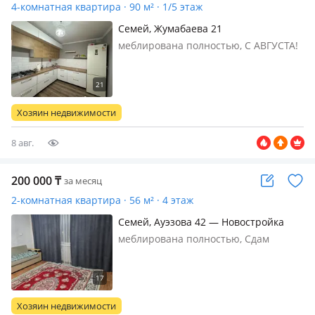
4-комнатная квартира · 90 м² · 1/5 этаж
Семей, Жумабаева 21
меблирована полностью, С АВГУСТА!
Сдается стильная и уютная 4-
комнатная квартира с ремонтом и
современной мебелью. Квартира
находится на первом этаже, зимой
Хозяин недвижимости
здесь очень тепло, а летом –
прохладно…
8 авг.
200 000
₸
за месяц
2-комнатная квартира · 56 м² · 4 этаж
Семей, Ауэзова 42 — Новостройка
меблирована полностью, Сдам
двухкомнатную квартиру новой
планировки район Новостройки.
Квартира полностью меблирована.
Счетчики на горячую, холодную воду,
Хозяин недвижимости