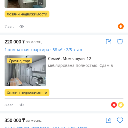
солнечно. Во дворе школа 3.Одна
остановка от Центрального рынка,
Хозяин недвижимости
ТЦ, Апрель, Полностью
мебелированная, в…
7 авг.
220 000
₸
за месяц
1-комнатная квартира · 38 м² · 2/5 этаж
Семей, Момышулы 12
Срочно, торг
меблирована полностью, Сдам в
аренду 1-комнатную квартиру на
длительный срок. Квартира
находится в центре напротив
центральной аптеки, intertop и т д.
Хозяин недвижимости
Все в шаговой доступности. Мебель,
ремонт новый…
8 авг.
350 000
₸
за месяц