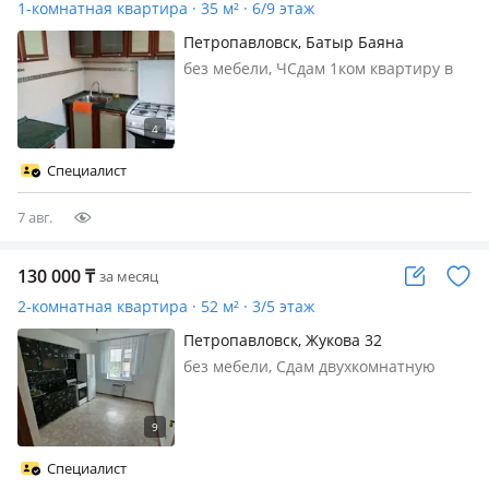
1-комнатная квартира · 35 м² · 6/9 этаж
Петропавловск, Батыр Баяна
без мебели, ЧСдам 1ком квартиру в
районе Вокзала, без мебели, только
кухонный, 100 тыс+ком усл +депозит
20 +услуги риэлтора
Специалист
7 авг.
130 000
₸
за месяц
2-комнатная квартира · 52 м² · 3/5 этаж
Петропавловск, Жукова 32
без мебели, Сдам двухкомнатную
квартиру пустую имеется кухонный
гарнитур и холодильник состояние
квартиры хорошее по оплате
130000+ком услуга +договор аренды
Специалист
по всем вопросам звоните или