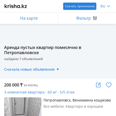
RU
Скачать приложение
На карте
Фильтр
Аренда пустых квартир помесячно в
Петропавловске
найдено
7
объявлений
Сначала новые объявления
200 000
₸
за месяц
3-комнатная квартира · 60 м² · 5/5 этаж
Петропавловск, Вениамина кошукова
6
без мебели, Квартира в хорошем
состоянии. Рядом есть школа,