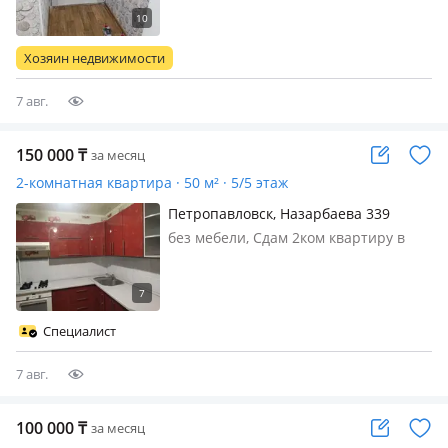
колледж, магнум, фикспрайс, вокзал
Хозяин недвижимости
7 авг.
150 000
₸
за месяц
2-комнатная квартира · 50 м² · 5/5 этаж
Петропавловск, Назарбаева 339
без мебели, Сдам 2ком квартиру в
районе 19мкр пустая кухонный
гарнитур
Специалист
7 авг.
100 000
₸
за месяц