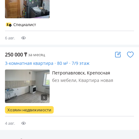
районе Пирамиды из мебели только
кухонный гарнитур из техники
холодильник фото не соответствует
просмотр бесплатный договор
Специалист
агентства 40тыс
6 авг.
250 000
₸
за месяц
3-комнатная квартира · 80 м² · 7/9 этаж
Петропавловск, Крепосная
без мебели, Квартира новая
чистовой ремонт, без мебели
Хозяин недвижимости
4 авг.