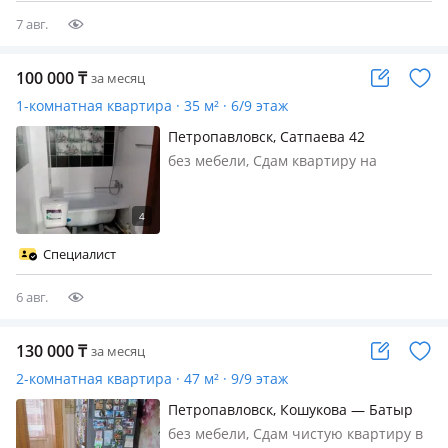
пишите
7 авг.
100 000
₸
за месяц
1-комнатная квартира · 35 м² · 6/9 этаж
Петропавловск, Сатпаева 42
без мебели, Сдам квартиру на
длительный срок квартира после
ремонта, пустая есть кух гарнитур
Специалист
6 авг.
130 000
₸
за месяц
2-комнатная квартира · 47 м² · 9/9 этаж
Петропавловск, Кошукова — Батыр
Баяна
без мебели, Сдам чистую квартиру в