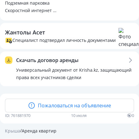
Подземная парковка
Скоростной интернет
Есть все для комфортного проживания
В комплексе инфраструктуры 5* отеля
Жантолы Асет
Сауна
Хамам
Специалист подтвердил личность документами
Зимний бассейн
Бассейны
Скачать договор аренды
Фитнес
Кинотеатр
Универсальный документ от Krisha.kz, защищающий
VIP SPA
права всех участников сделки
Барьбекю зона
Рядом вся городская инфраструктура
Рестораны
Пожаловаться на объявление
Мигрос
Остановки
ID: 761881970
10 июля
0
Кафе
Базары
/
Крыша
Аренда квартир
1900€ аренда