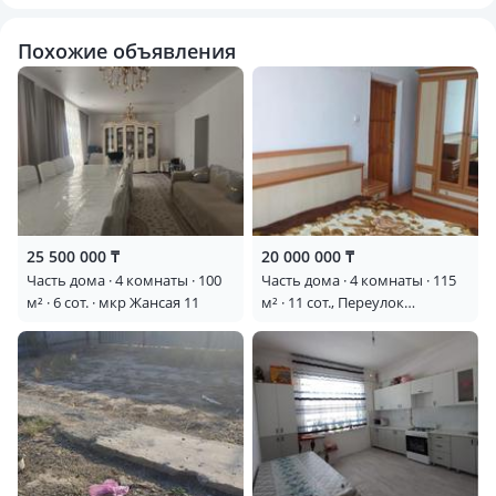
Похожие объявления
25 500 000 ₸
20 000 000 ₸
Часть дома · 4 комнаты · 100
Часть дома · 4 комнаты · 115
м² · 6 сот. · мкр Жансая 11
м² · 11 сот., Переулок
лукманова 2а — Лукманов
Байтұрсынов
Целиноградская