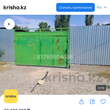
Рус
Скачать приложение
1
/
10