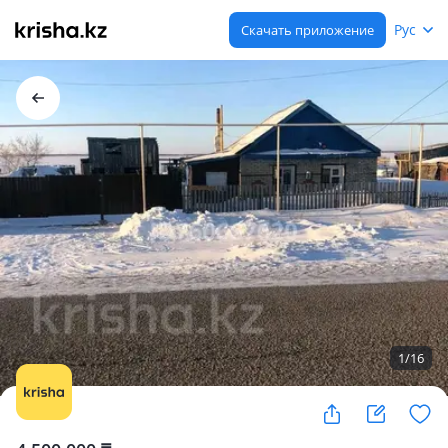
Рус
Скачать приложение
1
/
16