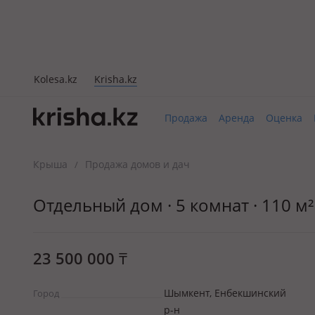
Kolesa.kz
Krisha.kz
Продажа
Аренда
Оценка
Крыша
Продажа домов и дач
/
Отдельный дом · 5 комнат · 110 м²
23 500 000
₸
Шымкент, Енбекшинский
Город
р-н