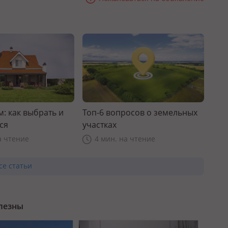
: как выбрать и
Топ-6 вопросов о земельных
ся
участках
а чтение
4 мин. на чтение
се статьи
олезны