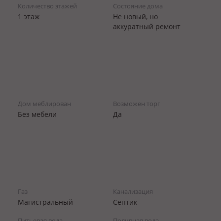
Количество этажей
Состояние дома
1 этаж
Не новый, но
аккуратный ремонт
Дом меблирован
Возможен торг
Без мебели
Да
Газ
Канализация
Магистральный
Септик
Питьевая вода
Поливная вода