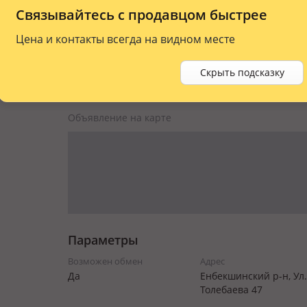
Связывайтесь с продавцом быстрее
Цена и контакты всегда на видном месте
Скрыть подсказку
Объявление на карте
Параметры
Возможен обмен
Адрес
Да
Енбекшинский р-н, Ул
Толебаева 47