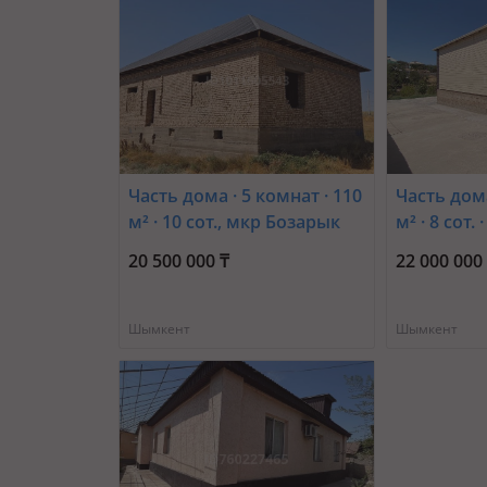
Часть дома · 5 комнат · 110
Часть дома
м² · 10 сот., мкр Бозарык
м² · 8 сот.
Атажұрт 2
Жартас 54
20 500 000 ₸
22 000 000
Шымкент
Шымкент