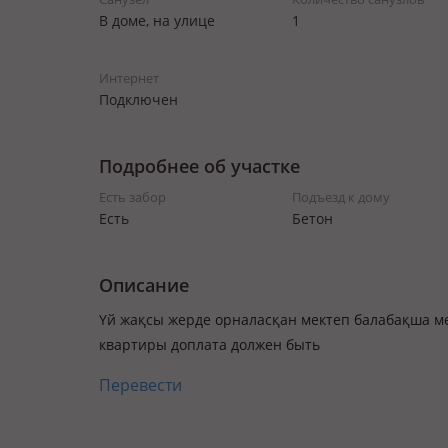
В доме, на улице
1
Интернет
Подключен
Подробнее об участке
Есть забор
Подъезд к дому
Есть
Бетон
Описание
Үй жақсы жерде орналасқан мектеп балабақша ме
квартиры доплата должен быть
Перевести