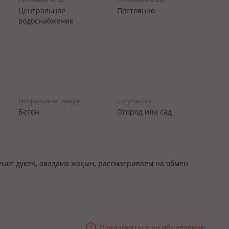
Центральное
Постоянно
водоснабжение
Покрытие во дворе
На участке
Бетон
Огород или сад
шіт дүкен, аялдама жақын, рассматриваем на обмен
Пожаловаться на объявление