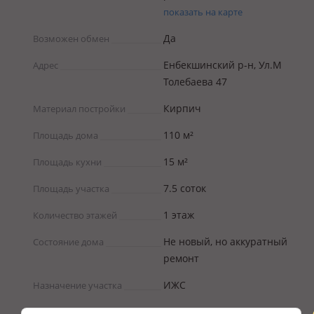
показать на карте
Да
Возможен обмен
Енбекшинский р-н, Ул.М
Адрес
Толебаева 47
Кирпич
Материал постройки
110 м²
Площадь дома
15 м²
Площадь кухни
7.5 соток
Площадь участка
1 этаж
Количество этажей
Не новый, но аккуратный
Состояние дома
ремонт
ИЖС
Назначение участка