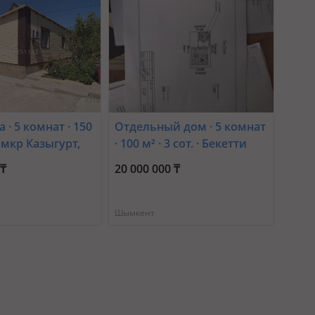
 · 5 комнат · 150
Отдельный дом · 5 комнат
 · мкр Казыгурт,
· 100 м² · 3 сот. · Бекетти
324 — Толе бй
 ₸
20 000 000 ₸
Шымкент