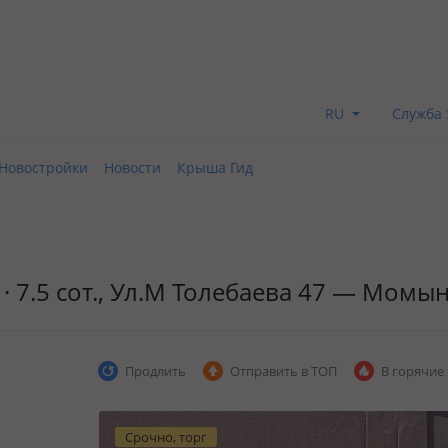
RU
Служба 
Новостройки
Новости
Крыша Гид
 · 7.5 сот., Ул.М Толебаева 47 — Момы
Продлить
Отправить в ТОП
В горячие
Срочно, торг