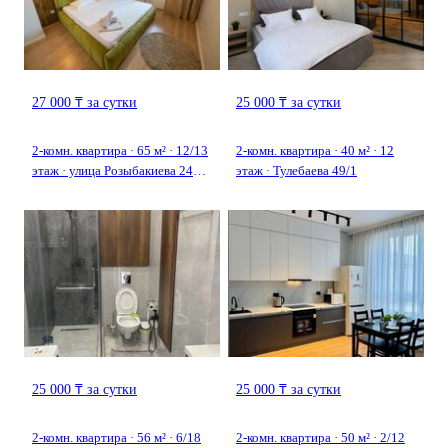
27 000 ₸ за сутки
25 000 ₸ за сутки
2-комн. квартира · 65 м² · 12/13
2-комн. квартира · 40 м² · 12
этаж · улица Розыбакиева 247
этаж · Тулебаева 49/1
корпус 3 — Левитана
25 000 ₸ за сутки
25 000 ₸ за сутки
2-комн. квартира · 56 м² · 6/18
2-комн. квартира · 50 м² · 2/12