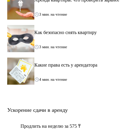
прессом
3 мин. на чтение
✔️ Кондиционер
✔️ Кабельное ТВ
✔️ Интернет безлимит
Как безопасно снять квартиру
✅ Стиральная машина
3 мин. на чтение
✅ Холодильник
✅ Электрическая плита
Какие права есть у арендатора
✅ Чайник
✅ Микроволновая печь
4 мин. на чтение
✅ Посуда для приготовления пищи
✅ Сахар, чай, соль
✅ Утюг
✅ Гладильная доска
Ускорение сдачи в аренду
✅ Фен
👩🏻‍💻 Также в числе удобств- постоянная связь с оператором
Продлить на неделю за 575 ₸
при необходимости (для решения технического вопроса или