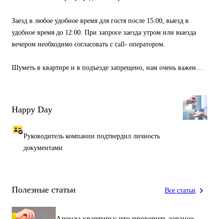
Заезд в любое удобное время для гостя после 15:00, выезд в
удобное время до 12:00. При запросе заезда утром или выезда
вечером необходимо согласовать с call- оператором.
Шуметь в квартире и в подъезде запрещено, нам очень важен
покой соседей! Курить в квартире нельзя, только на улице.
✔️ 7 этаж
Happy Day
✔️ Стильная квартира
✔️ 2+2 спальных места
Руководитель компании подтвердил личность
✔️ документы для бухгалтерии
документами
✅ Профессиональная уборка
✅ Свежий воздух
✅ Полотенца
Полезные статьи
Все статьи
✅ Белое белье высокого качества, обработанное в прачечной-
кипячение, кислородное отбеливание, антисептика, глажка под
Аренда квартиры: что проверить заранее