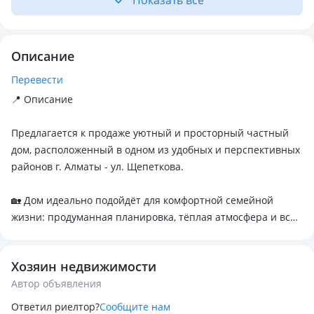
Показать всё
Описание
Перевести
📍 Описание
Предлагается к продаже уютный и просторный частный
дом, расположенный в одном из удобных и перспективных
районов г. Алматы - ул. Щепеткова.
🏡 Дом идеально подойдёт для комфортной семейной
жизни: продуманная планировка, тёплая атмосфера и все
необходимые коммуникации уже подключены.
Хозяин недвижимости
📐 Характеристики:
Автор объявления
✔ Участок - 4, 46 соток (фактически больше, есть
дополнительное пространство)
Ответил риелтор?
Сообщите нам