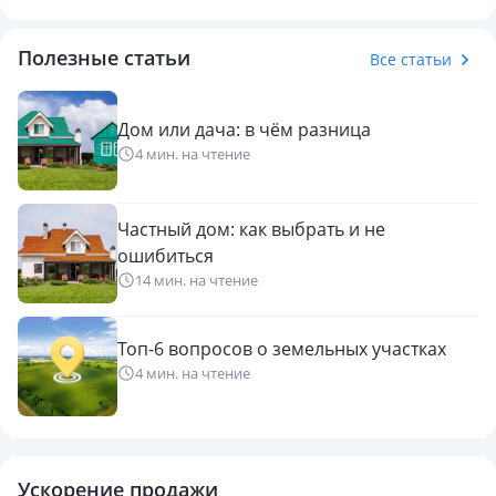
✔ Дом - 4-комнатный, светлый и просторный
✔ Удобная и функциональная планировка
Полезные статьи
Все статьи
⚙️ Коммуникации и комфорт:
✔ Центральное отопление - тепло и стабильность зимой
Дом или дача: в чём разница
✔ Магистральный газ
4 мин. на чтение
✔ Канализация - септик
✔ Дом тёплый, хорошо сохраняет комфортный
микроклимат
Частный дом: как выбрать и не
ошибиться
📍 Инфраструктура:
14 мин. на чтение
✔ Поликлиника — всего 1 остановка
✔ В шаговой доступности школы
Топ-6 вопросов о земельных участках
✔ Рядом строится новая современная школа
4 мин. на чтение
✔ Детские сады №146 и №46
✔ Школа-лицей для девочек
✔ Магазины и всё необходимое - рядом
✔ Рядом ТРЦ ADK и Riviera
✔ До ТРЦ Москва можно дойти пешком
Ускорение продажи