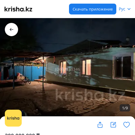
Рус
Скачать приложение
1
/
9