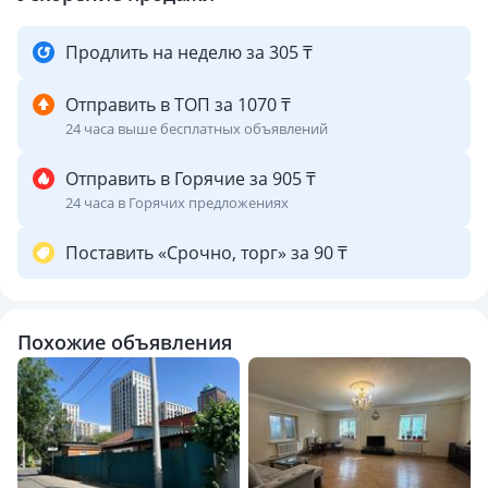
🌿 Район отличается спокойной атмосферой, удобной
Продлить на неделю за 305 ₸
транспортной доступностью и активным развитием -
отличная инвестиция в будущее.
Отправить в ТОП за 1070 ₸
24 часа выше бесплатных объявлений
💎 Преимущества:
✔ Удобное расположение
Отправить в Горячие за 905 ₸
✔ Все коммуникации подключены
24 часа в Горячих предложениях
✔ Перспективный район
✔ Подходит для комфортного проживания и инвестиций
Поставить «Срочно, торг» за 90 ₸
💡 Отличный вариант для семьи - тихий район, всё рядом
и удобный доступ ко всему необходимому.
Похожие объявления
💬 Есть торг для реального покупателя
📞 Звоните/пишите - покажем в удобное время!