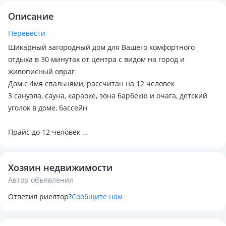
Описание
Перевести
Шикарный загородный дом для Вашего комфортного
отдыха в 30 минутах от центра с видом на город и
живописный овраг
Дом с 4мя спальнями, рассчитан на 12 человек
3 санузла, сауна, караоке, зона барбекю и очага, детский
уголок в доме, бассейн
Прайс до 12 человек
Будние (пн-чт) 110 000тг
Выходные и праздники (пт-вс) 130 000тг
Хозяин недвижимости
Депозит (возвратный залог) 50 000тг
Автор объявления
Бронь по предоплате 30 000тг
Ответил риелтор?
Сообщите нам
Въезд в 14:00, выезд в 12:00 следующего дня
бронь/информация по телефону