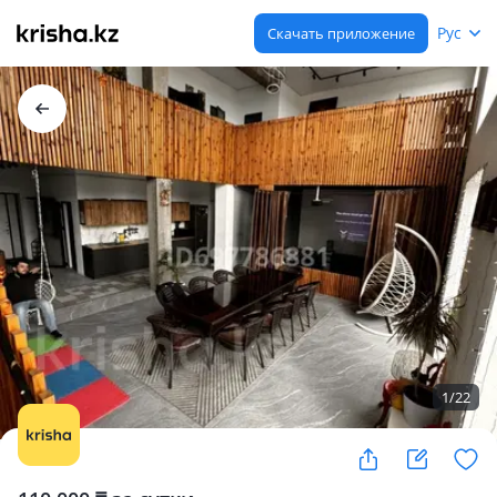
Рус
Скачать приложение
1
/
22