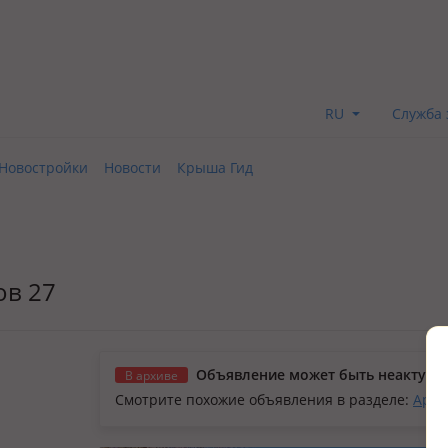
RU
Служба 
Новостройки
Новости
Крыша Гид
ов 27
Объявление может быть неактуал
В архиве
Смотрите похожие объявления в разделе:
Арен