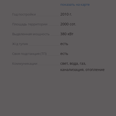
показать на карте
2010 г.
Год постройки
2000 coт.
Площадь территории
380 кВт
Выделенная мощность
есть
Ж/д тупик
есть
Своя подстанция (ТП)
свет, вода, газ,
Коммуникации
канализация, отопление