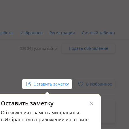
заботы
Избранное
Регистрация
Личный кабинет
Подать объявление
529 341 уже на сайте
Оставить заметку
В Избранное
Оставить заметку
ьным.
Объявления с заметками хранятся
да промбаз и заводов в Туркестане
в Избранном в приложении и на сайте