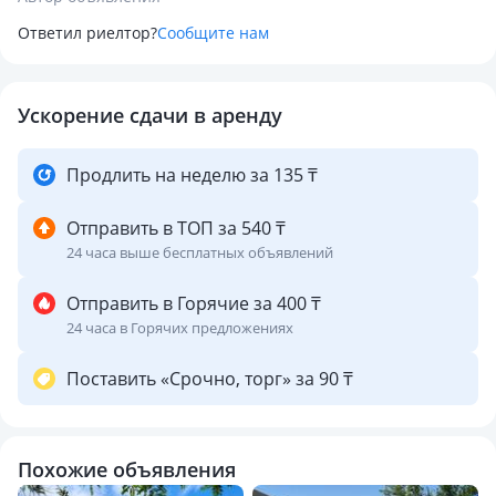
2 просторные гостиные для дружеских и семейных
Ответил риелтор?
Сообщите нам
посиделок
Вместимость до 25 человек
Ускорение сдачи в аренду
🌿 На территории:
Продлить на неделю за 135 ₸
Крытый бассейн
Отправить в ТОП за 540 ₸
24 часа выше бесплатных объявлений
Детский бассейн
Отправить в Горячие за 400 ₸
Русская баня на дровах
24 часа в Горячих предложениях
Уютная озеленённая зона с газоном и зонами отдыха
Поставить «Срочно, торг» за 90 ₸
Уникальный мини-зоопарк с павлинами и цесарками
Похожие объявления
Идеально подойдёт для: