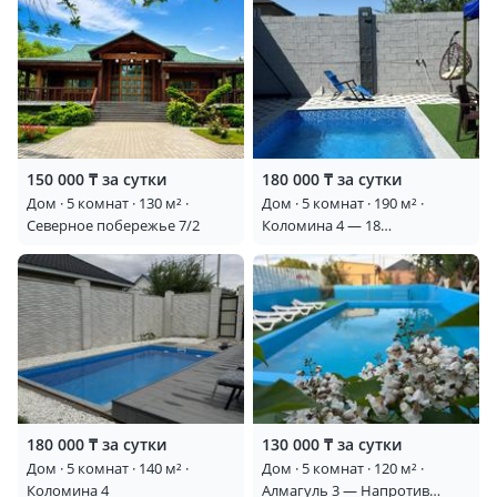
🎉 Проведения дней рождений, юбилеев, семейных
праздников, корпоративов и просто отдыха в кругу друзей
или семьи.
У нас самый лучший песочный пляж, подходит для отдыха
с детьми.
💰 Стоимость от 150 000 тг/сутки
150 000 ₸ за сутки
180 000 ₸ за сутки
(Зависит от количества гостей и даты — уточняйте при
Дом · 5 комнат · 130 м² ·
Дом · 5 комнат · 190 м² ·
бронировании)
Северное побережье 7/2
Коломина 4 — 18
От 2-х суток и более имеются скидки
микрорайон
📍звоните и бронируйте заранее!
180 000 ₸ за сутки
130 000 ₸ за сутки
Дом · 5 комнат · 140 м² ·
Дом · 5 комнат · 120 м² ·
Коломина 4
Алмагуль 3 — Напротив