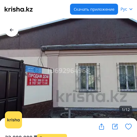
Рус
Скачать приложение
1
/
12