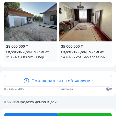
Проезд Санырак батыр 12
Тайван
28 000 000 ₸
35 000 000 ₸
Отдельный дом · 5 комнат ·
Отдельный дом · 5 комнат ·
113.2 м² · 600 сот. · 1 пер
140 м² · 7 сот. · Аскарова 297
кылышбай акын 12 —
Казыбек би ташкентский тц
март арт жагында мектеп,
бала бақша, магазин, кала
Пожаловаться на объявление
орталығында орналаскан
бари бар жанында
ID: 692964968
6 августа
0
/
Крыша
Продажа домов и дач