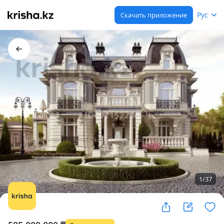
Рус
Скачать приложение
1
/
37