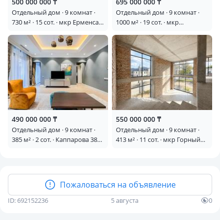
500 000 000 ₸
695 000 000 ₸
Отдельный дом · 9 комнат ·
Отдельный дом · 9 комнат ·
730 м² · 15 сот. · мкр Ерменсай,
1000 м² · 19 сот. · мкр
Арайлы 1Б
Нурлытау (Энергетик),
Күнжарық 2Б
490 000 000 ₸
550 000 000 ₸
Отдельный дом · 9 комнат ·
Отдельный дом · 9 комнат ·
385 м² · 2 сот. · Каппарова 38/2
413 м² · 11 сот. · мкр Горный
— Аль-фараби
Гигант
Пожаловаться на объявление
ID: 692152236
5 августа
0