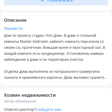
Показать всё
Описание
Перевести
Дом по проекту студии «Топ Дом», В доме 4 спальной
комнаты Master bedroom, кабинет, комната персонала со
своим с/у, прачечная, большая кухня и просторный зал. В
каждой комнате есть кондиционер. Установлены камеры
наблюдения в доме и на территории участка.
Отделка дома выполнена из натурального травертина
гранита и кремлёвского кирпича. Двор выложен гранитом
и травертином.
Хозяин недвижимости
На участке имеется 2 дома, второй дом 100 м2 полностью
Автор объявления
отапливаемый, в доме имеется кухня и банный комплекс а
также дом полностью мебелирован и оснащен техникой
Ответил риелтор?
Сообщите нам