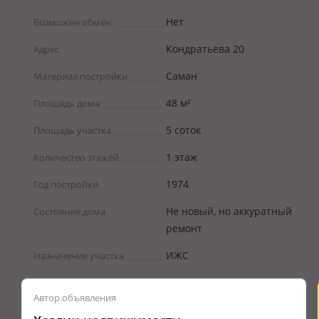
Нет
Возможен обмен
Кондратьева 20
Адрес
Саман
Материал постройки
48 м²
Площадь дома
5 соток
Площадь участка
1 этаж
Количество этажей
1974
Год постройки
Не новый, но аккуратный
Состояние дома
ремонт
ИЖС
Назначение участка
Автор объявления