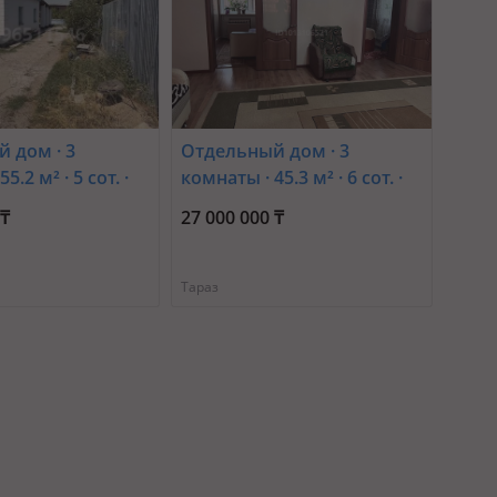
 дом · 3
Отдельный дом · 3
5.2 м² · 5 сот. ·
комнаты · 45.3 м² · 6 сот. ·
49
Алихана
 ₸
27 000 000 ₸
Бокейхана(бывшая
Ползунова) 7 —
Ташкентская Лермонтова
Тараз