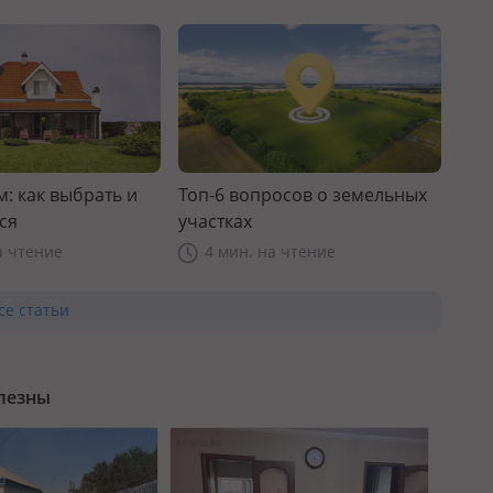
: как выбрать и
Топ-6 вопросов о земельных
ся
участках
а чтение
4 мин. на чтение
се статьи
олезны