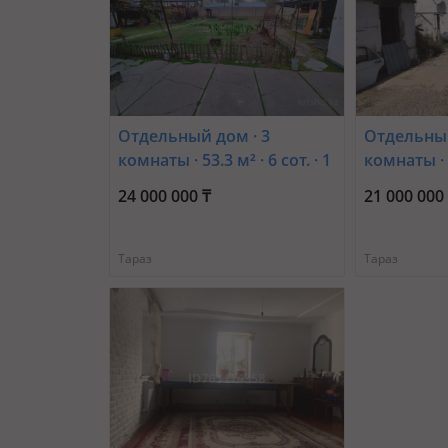
Отдельный дом · 3
Отдельный
комнаты · 53.3 м² · 6 сот. · 1
комнаты · 5
переулок Бейбитшилик 2
Толе би 2
24 000 000 ₸
21 000 000
— Район бывшей
гост.Тараз
Тараз
Тараз