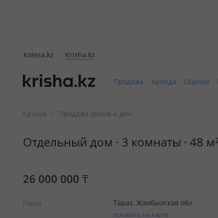
Kolesa.kz
Krisha.kz
Продажа
Аренда
Оценка
Крыша
Продажа домов и дач
/
Отдельный дом · 3 комнаты · 48 м² 
26 000 000
₸
Тараз, Жамбылская обл.
Город
показать на карте