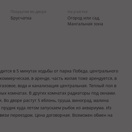
Покрытие во дворе
На участке
Брусчатка
Огород или сад,
Мангальная зона
ится в 5 минутах ходьбы от парка Победа, центрального
 коммерческая, в аренде, часть жилая тоже арендуется, в
азовое, вода и канализация центральная. Теплый пол в
ых комнатах. В других комнатах радиаторы под окнами.
. Во дворе растут 5 яблонь, груша, виноград, малина
 прудик куда летом запускаем рыбок из аквариума. Из
связи переездом. Цена договорная. Возможен обмен на