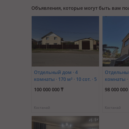
Объявления, которые могут быть вам п
Отдельный дом · 4
Отдельный
комнаты · 170 м² · 10 сот. · 5
комнаты · 4
костанайская 8 —
4-й микр
100 000 000 ₸
98 000 000
Зеленострой
Костанай
Костанай