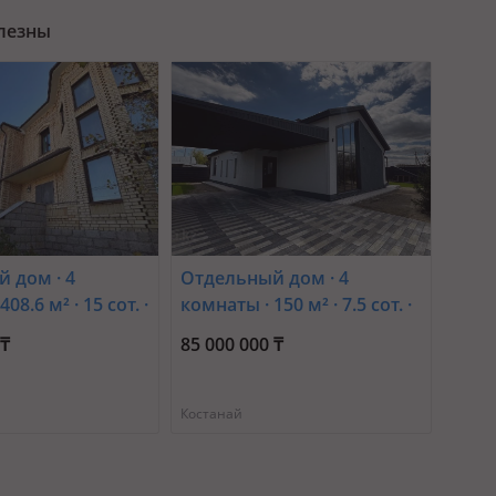
олезны
 дом · 4
Отдельный дом · 4
08.6 м² · 15 сот. ·
комнаты · 150 м² · 7.5 сот. ·
орайон
Озерная 18а
 ₸
85 000 000 ₸
Костанай