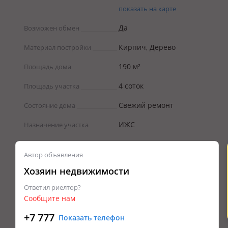
показать на карте
Да
Возможен обмен
Кирпич, Дерево
Материал постройки
190 м²
Площадь дома
4 соток
Площадь участка
Свежий ремонт
Состояние дома
ИЖС
Назначение участка
Автор объявления
Хозяин недвижимости
Ответил риелтор?
Сообщите нам
+7 777
Показать телефон