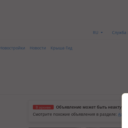
RU
Служба 
Новостройки
Новости
Крыша Гид
Объявление может быть неактуал
В архиве
Смотрите похожие объявления в разделе:
Арен