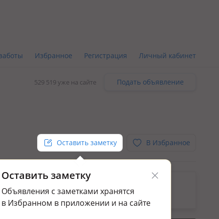
заботы
Избранное
Регистрация
Личный кабинет
Подать объявление
529 519 уже на сайте
Оставить заметку
В Избранное
Оставить заметку
ьным.
Объявления с заметками хранятся
да коммерческой недвижимости в мкр Орбита
в Избранном в приложении и на сайте