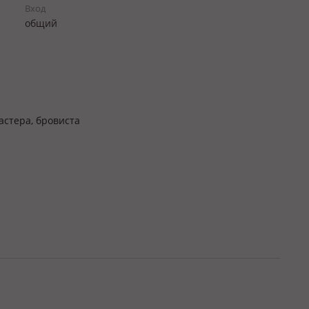
Вход
общий
астера, бровиста