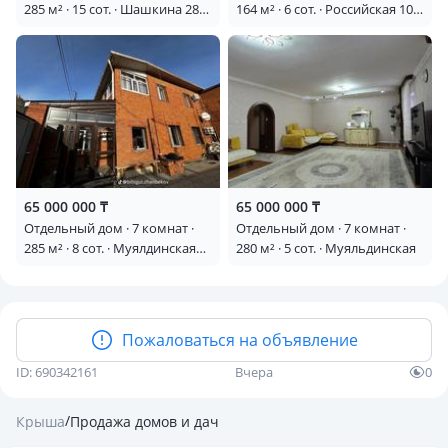
285 м² · 15 сот. · Шашкина 28
164 м² · 6 сот. · Российская 100
— Зеленстрой
— Восточный район
65 000 000 ₸
65 000 000 ₸
Отдельный дом · 7 комнат ·
Отдельный дом · 7 комнат ·
285 м² · 8 сот. · Муялдинская
280 м² · 5 сот. · Муяльдинская
107/2 — Малайсары батыра
Пожаловаться на объявление
ID: 690342161
Вчера
0
/
Крыша
Продажа домов и дач