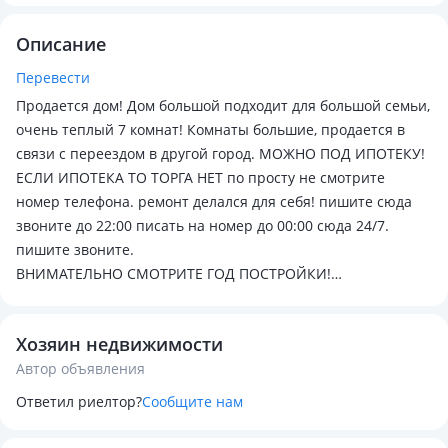
Описание
Перевести
Продается дом! Дом большой подходит для большой семьи,
очень теплый 7 комнат! Комнаты большие, продается в
связи с переездом в другой город. МОЖНО ПОД ИПОТЕКУ!
ЕСЛИ ИПОТЕКА ТО ТОРГА НЕТ по просту не смотрите
номер телефона. ремонт делался для себя! пишите сюда
звоните до 22:00 писать на номер до 00:00 сюда 24/7.
пишите звоните.
ВНИМАТЕЛЬНО СМОТРИТЕ ГОД ПОСТРОЙКИ!
КАПИТАЛЬНЫЙ РЕМОНТ ДЕЛАЛСЯ В 2008 ИЛИ9 ГОДУ!
МЕНЯЛОСЬ ВСЕ. дома жара даже при -35 градусов! Торг
Хозяин недвижимости
ТОЛЬКО ЗА НАЛИЧНЫЕ.
Автор объявления
Ответил риелтор?
Сообщите нам