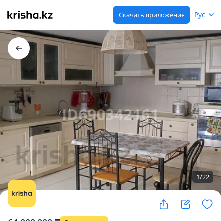
Рус
Скачать приложение
1
/
22