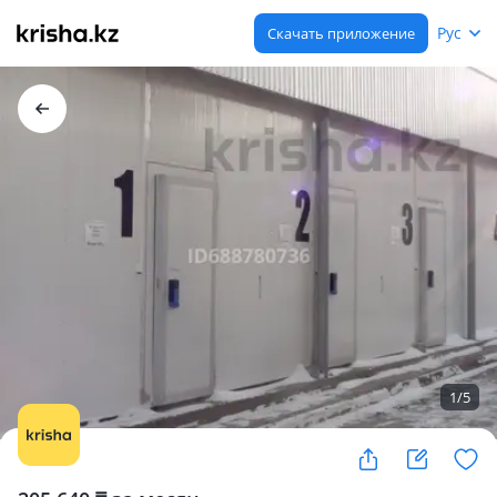
Рус
Скачать приложение
1
/
5