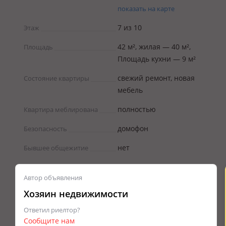
показать на карте
7 из 10
Этаж
42 м², жилая — 40 м²,
Площадь
Площадь кухни — 9 м²
свежий ремонт, новая
Состояние квартиры
мебель
полностью
Квартира меблирована
домофон
Безопасность
нет
Бывшее общежитие
Автор объявления
Хозяин недвижимости
Ответил риелтор?
Сообщите нам