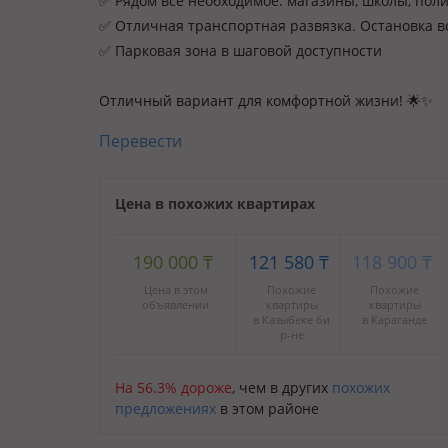
✅ Рядом всё необходимое: магазины, школы, поли
✅ Отличная транспортная развязка. Остановка в
✅ Парковая зона в шаговой доступности
Отличный вариант для комфортной жизни! 🌟✨
Перевести
Цена в похожих квартирах
190 000
₸
121 580
₸
118 900
₸
Цена в этом
Похожие
Похожие
объявлении
квартиры
квартиры
в Казыбеке би
в Караганде
р-не
На 56.3% дороже
, чем в других
похожих
предложениях
в этом районе