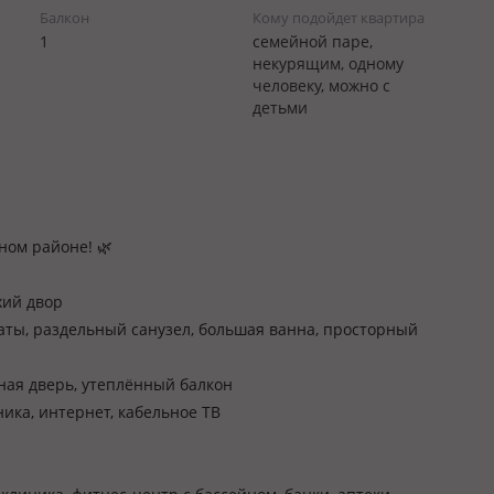
Балкон
Кому подойдет квартира
1
семейной паре,
некурящим, одному
человеку, можно с
детьми
ном районе! 🌿
хий двор
ты, раздельный санузел, большая ванна, просторный
ная дверь, утеплённый балкон
ика, интернет, кабельное ТВ