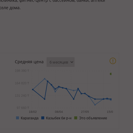
клиника, фитнес-центр с бассейном, банки, аптеки
озле дома.
!
Средняя цена
198 390 ₸
164 820 ₸
131 240 ₸
97 660 ₸
18/02
08/04
27/05
15/07
Караганда
Казыбек би р-н
Это объявление