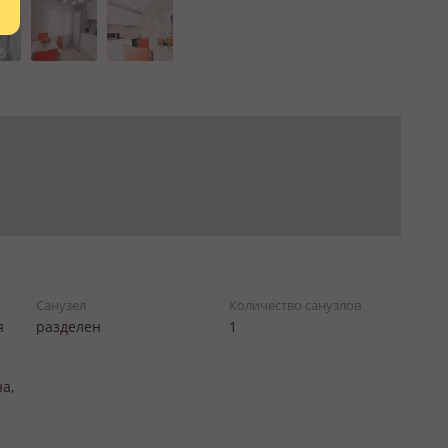
Санузел
Количество санузлов
я
разделен
1
а,