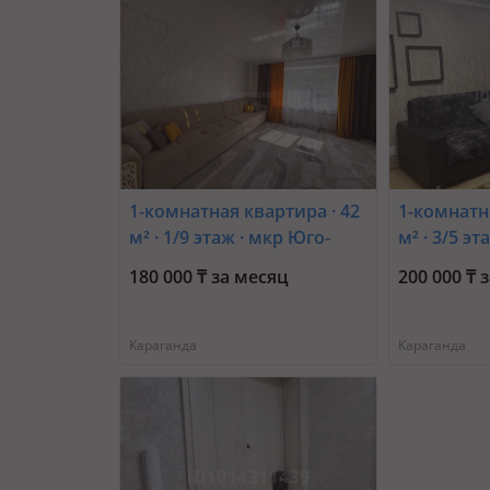
1-комнатная квартира · 42
1-комнатн
м² · 1/9 этаж · мкр Юго-
м² · 3/5 э
Восток 15 — Тәттімбет
Город, На
180 000 ₸ за месяц
200 000 ₸ 
көшесі 15
Караганда
Караганда