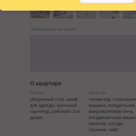
Объявление на карте
О квартире
Мебель
Удобства
обеденный стол, шкаф
телевизор, стиральна
для одежды, кухонный
машина, холодильник,
гарнитур, рабочий стол,
микроволновая печь,
диван
посудомоечная машин
пылесос, посуда,
сушилка, лифт