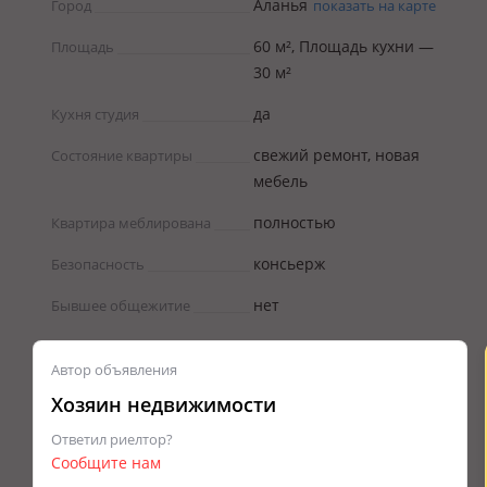
Аланья
Город
показать на карте
60 м², Площадь кухни —
Площадь
30 м²
да
Кухня студия
свежий ремонт, новая
Состояние квартиры
мебель
полностью
Квартира меблирована
консьерж
Безопасность
нет
Бывшее общежитие
Автор объявления
Хозяин недвижимости
Ответил риелтор?
Сообщите нам