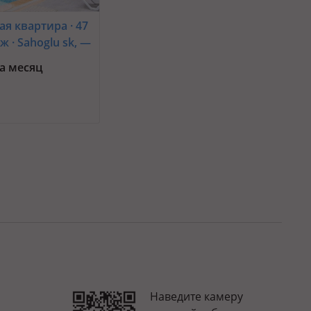
ая квартира · 47
аж · Sahoglu sk, —
а
за месяц
Наведите камеру