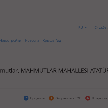
RU
Служба 
Новостройки
Новости
Крыша Гид
ahmutlar, MAHMUTLAR MAHALLESİ ATATÜ
Продлить
Отправить в ТОП
В горячие