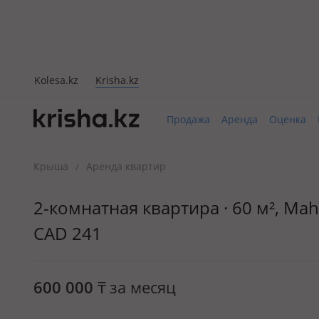
Kolesa.kz
Krisha.kz
Продажа
Аренда
Оценка
Крыша
Аренда квартир
/
2-комнатная квартира · 60 м², M
CAD 241
600 000
₸
за месяц