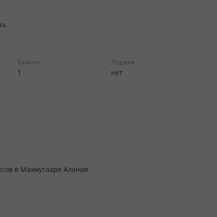
а,
Балкон
Лоджия
1
нет
ксов в Махмутларе Алания