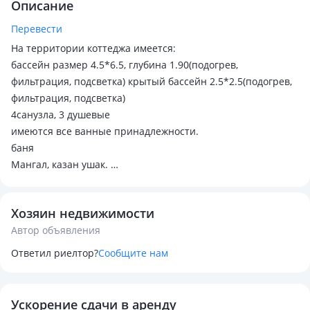
Описание
Перевести
На территории коттеджа имеется:
бассейн размер 4.5*6.5, глубина 1.90(подогрев,
фильтрация, подсветка) крытый бассейн 2.5*2.5(подогрев,
фильтрация, подсветка)
4санузла, 3 душевые
имеются все ванные принадлежности.
баня
Мангал, казан ушак.
Дом оснащён тёплыми полами, дополнительными
радиаторами
Хозяин недвижимости
Полностью оборудованная кухня
Автор объявления
Проводится ежедневная влажная уборка.
Караоке с качественным звуком в просторной гостиной
Ответил риелтор?
Сообщите нам
Освещение двора разного формата
Паркинг для 2 и более автомобилей.
Для полного удобства имеется бар
Ускорение сдачи в аренду