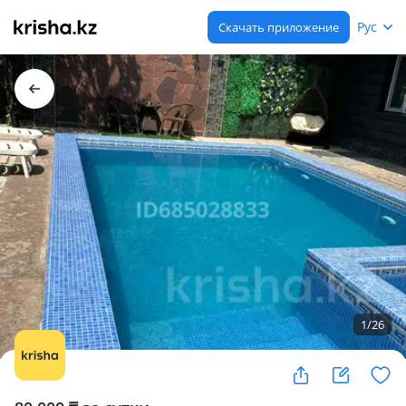
Рус
Скачать приложение
1
/
26