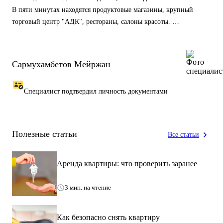
В пяти минутах находятся продуктовые магазины, крупный
торговый центр "АДК", рестораны, салоны красоты.
В шаговой доступности станция метро "Сайран".
В апартаментах есть все для Вашего удобства:
Сармухамбетов Мейржан
🔹2 спальных места;
🔹посуда на 4 персон;
Специалист подтвердил личность документами
🔹Чистое постельное белье;
🔹шампунь, гель для душа, тапочки, мыло, щетка, паста
🔹полотенца
🔹микроволновая печь;
Полезные статьи
Все статьи
🔹стиральная машина;
🔹духовой шкаф;
Аренда квартиры: что проверить заранее
🔹утюг, гладильная доска, фен;
🔹телевизор;
3 мин. на чтение
🔹интернет;
Как безопасно снять квартиру