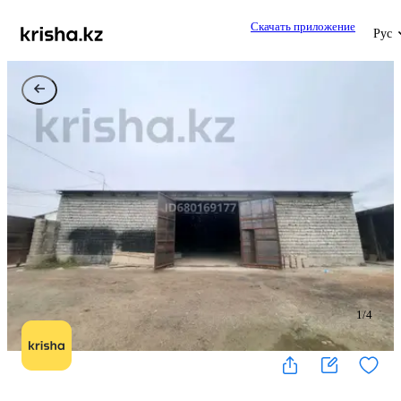
Скачать приложение
Рус
1
/
4