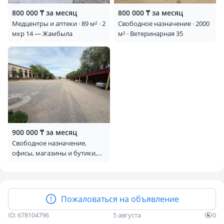
800 000 ₸ за месяц
800 000 ₸ за месяц
Медцентры и аптеки · 89 м² · 2
Свободное назначение · 2000
мкр 14 — Жамбыла
м² · Ветеринарная 35
900 000 ₸ за месяц
Свободное назначение,
офисы, магазины и бутики,
склады, азс, автосервисы и
автомойки, общепит, салоны
красоты, сельское хозяйство,
фитнес и спорт, медцентры и
Пожаловаться на объявление
аптеки, образование,
развлечения, конференц-
ID: 678104796
5 августа
0
залы, кабинеты и рабочие