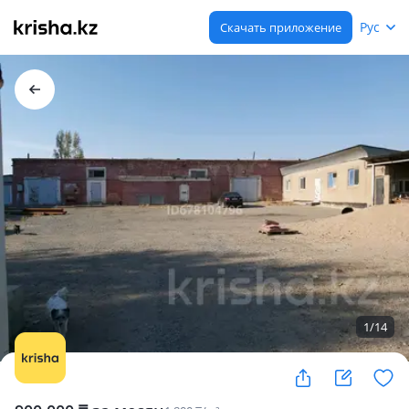
Рус
Скачать приложение
1
/
14