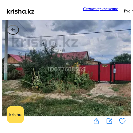
Скачать приложение
Рус
1
/
17