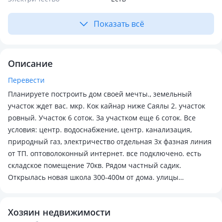
Показать всё
Описание
Перевести
Планируете построить дом своей мечты., земельный
участок ждет вас. мкр. Кок кайнар ниже Саялы 2. участок
ровный. Участок 6 соток. За участком еще 6 соток. Все
условия: центр. водоснабжение, центр. канализация,
природный газ, электричество отдельная 3х фазная линия
от ТП. оптоволоконный интернет. все подключено. есть
складское помещение 70кв. Рядом частный садик.
Открылась новая школа 300-400м от дома. улицы
асфальтированные, уличное освещение. тупиковая,
широкая, безопасная улица. удобный въезд.
Хозяин недвижимости