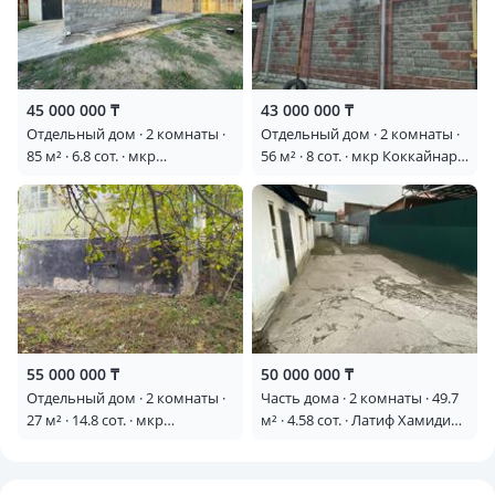
45 000 000 ₸
43 000 000 ₸
Отдельный дом · 2 комнаты ·
Отдельный дом · 2 комнаты ·
85 м² · 6.8 сот. · мкр
56 м² · 8 сот. · мкр Коккайнар,
Айгерим-1, Саги Ашимова 30
Акшагыл 38 — Акшагыл
55 000 000 ₸
50 000 000 ₸
Отдельный дом · 2 комнаты ·
Часть дома · 2 комнаты · 49.7
27 м² · 14.8 сот. · мкр
м² · 4.58 сот. · Латиф Хамиди
Карагайлы — Жумбактас
69 — Пестковского 51А