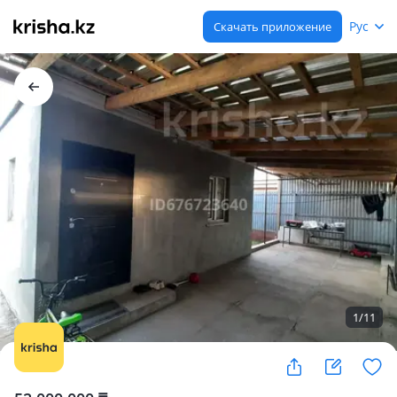
Рус
Скачать приложение
1
/
11