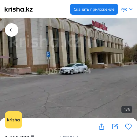
Рус
Скачать приложение
1
/
6