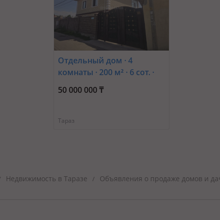
Отдельный дом · 4
комнаты · 200 м² · 6 сот. ·
Есен Утеулиева 19а — Дос-
50 000 000 ₸
Нар Гранд Базар
Тараз
Недвижимость в Таразе
Объявления о продаже домов и да
/
/