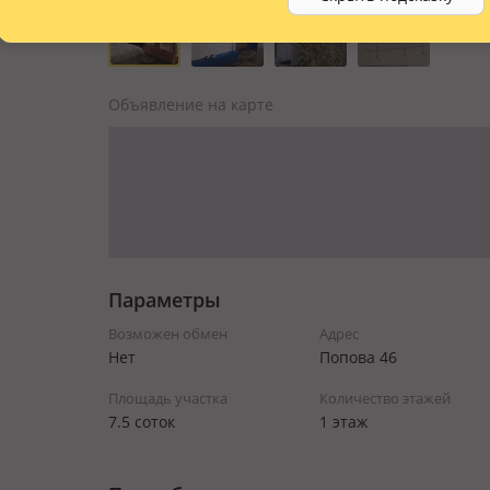
Объявление на карте
Параметры
Возможен обмен
Адрес
Нет
Попова 46
Площадь участка
Количество этажей
7.5 соток
1 этаж