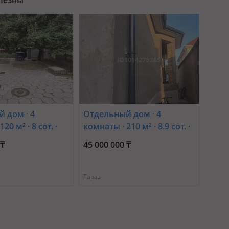
 дом · 4
Отдельный дом · 4
20 м² · 8 сот. ·
комнаты · 210 м² · 8.9 сот. ·
ова 23 —
мкр Аулие-Ата, 1пер
 ₸
45 000 000 ₸
жамбыла -
Бөлтірік шешен 34 — В
ова
районе мед колледжа
Тараз