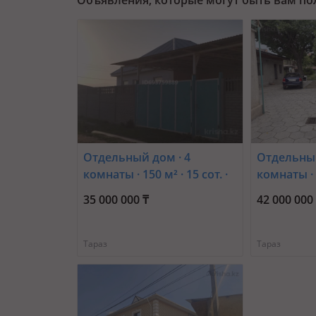
Отдельный дом · 4
Отдельный
комнаты · 150 м² · 15 сот. ·
комнаты · 1
Желтоксан улица
Касымбек
35 000 000 ₸
42 000 000
Желтоксан 90в — Район
проспект 
Жибек жолы Массив
Сулейман
Турксиб
Тараз
Тараз