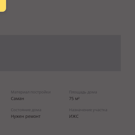
Материал постройки
Площадь дома
Саман
75 м²
Состояние дома
Назначение участка
Нужен ремонт
ИЖС