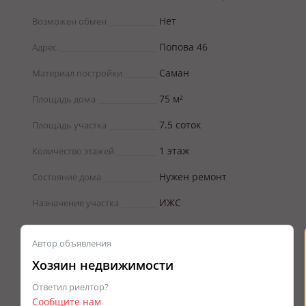
Нет
Возможен обмен
Попова 46
Адрес
Саман
Материал постройки
75 м²
Площадь дома
7.5 соток
Площадь участка
1 этаж
Количество этажей
Нужен ремонт
Состояние дома
ИЖС
Назначение участка
Автор объявления
Хозяин недвижимости
Ответил риелтор?
Сообщите нам