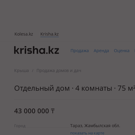
Kolesa.kz
Krisha.kz
Продажа
Аренда
Оценка
Крыша
Продажа домов и дач
/
Отдельный дом · 4 комнаты · 75 м² 
43 000 000
₸
Тараз, Жамбылская обл.
Город
показать на карте