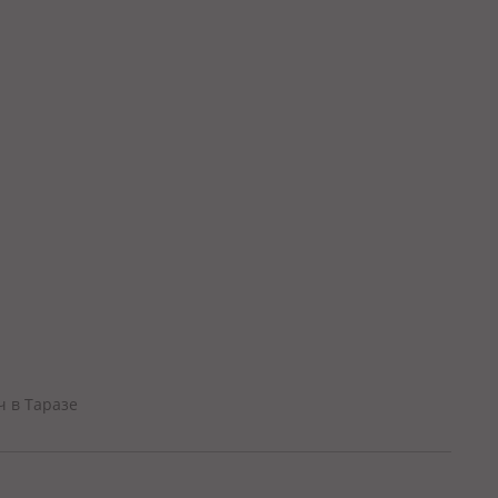
ч в Таразе