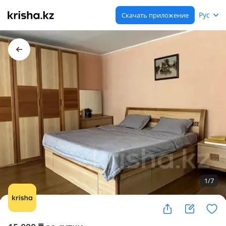
Рус
Скачать приложение
1
/
7