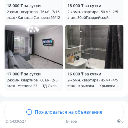
18 000 ₸ за сутки
18 000 ₸ за сутки
2-комн. квартира · 76 м² · 7/16
2-комн. квартира · 50 м² · 2/5
этаж · Каныша Сатпаева 55/12
этаж, 30ойГвардейской
дивизии 6/1 —
30ойГвардейской дивизии
17 000 ₸ за сутки
16 000 ₸ за сутки
2-комн. квартира · 60 м² · 2/5
2-комн. квартира · 45 м² · 4/5
этаж · Утепова 23 — ТД Океан,
этаж · Крылова — Крылова-
Пицца Блюз
ауэзова
Пожаловаться на объявление
ID: 54336527
Вчера
0