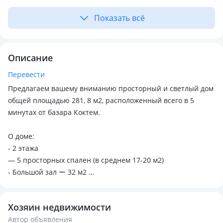
Показать всё
Описание
Перевести
Предлагаем вашему вниманию просторный и светлый дом
общей площадью 281, 8 м2, расположенный всего в 5
минутах от базара Коктем.
О доме:
- 2 этажа
— 5 просторных спален (в среднем 17-20 м2)
- Большой зал ー 32 м2
- Просторная кухня - 26 м2
— 2 светлых холла по ~ 40 м2
Хозяин недвижимости
— Высокие потолки, создающие ощущение пространства
Автор объявления
— Очень светлый и уютный интерьер