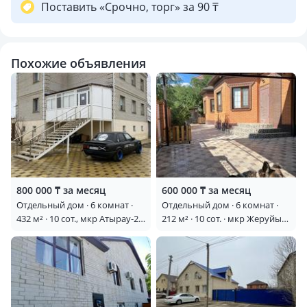
Поставить «Срочно, торг» за 90 ₸
Похожие объявления
800 000 ₸ за месяц
600 000 ₸ за месяц
Отдельный дом · 6 комнат ·
Отдельный дом · 6 комнат ·
432 м² · 10 сот., мкр Атырау-2,
212 м² · 10 сот. · мкр Жеруйык,
Ермека Бегалиева 64 —
Сарсен Орекешова
Бегалиева Шманова