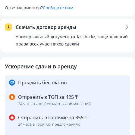
Ответил риелтор?
Сообщите нам
Состояние:
- Новый, свежий ремонт
Скачать договор аренды
Участок и территория:
Универсальный документ от Krisha.kz, защищающий
- 6 соток земли
права всех участников сделки
- Закрытая, безопасная территория
- Есть гараж с летней кухней
Ускорение сдачи в аренду
Локация:
Продлить бесплатно
— Удобное расположение
— Вся инфраструктура рядом
Отправить в ТОП за 425 ₸
— Быстрый доступ к базару Коктем
24 часа выше бесплатных объявлений
Отправить в Горячие за 355 ₸
24 часа в Горячих предложениях