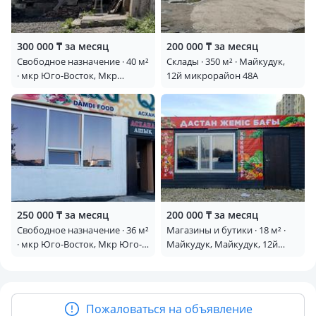
• Оптовый цветочный склад «ЦветОпт»
Готовы обсудить индивидуальные условия аренды.
300 000 ₸ за месяц
200 000 ₸ за месяц
Свободное назначение · 40 м²
Склады · 350 м² · Майкудук,
📞 По всем вопросам:
· мкр Юго-Восток, Мкр
12й микрорайон 48А
Орбита 4а
(Антон)
250 000 ₸ за месяц
200 000 ₸ за месяц
Свободное назначение · 36 м²
Магазины и бутики · 18 м² ·
· мкр Юго-Восток, Мкр Юго-
Майкудук, Майкудук, 12й
Восток, 30й мкр, ул.Гапеева
микрорайон 21
1/4 — Рядом с ТБЦ
Пожаловаться на объявление