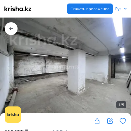
Рус
Скачать приложение
1
/
5