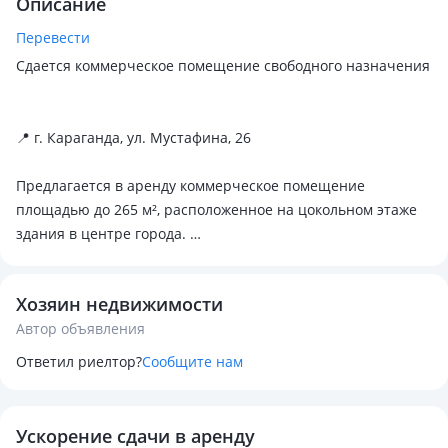
Описание
Перевести
Сдается коммерческое помещение свободного назначения
📍 г. Караганда, ул. Мустафина, 26
Предлагается в аренду коммерческое помещение
площадью до 265 м², расположенное на цокольном этаже
здания в центре города.
Возможна аренда как всего помещения целиком, так и
Хозяин недвижимости
отдельных площадей под необходимую квадратуру.
Автор объявления
Преимущества помещения:
Ответил риелтор?
Сообщите нам
• Удобное расположение с хорошей транспортной
доступностью.
• Широкая лестница, просторные проходы и дверные
Ускорение сдачи в аренду